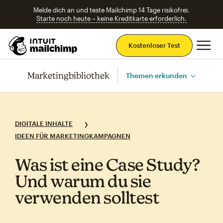
Melde dich an und teste Mailchimp 14 Tage risikofrei.
Starte noch heute – keine Kreditkarte erforderlich.
Ha
Kostenloser Test
Marketingbibliothek
Themen erkunden
DIGITALE INHALTE
IDEEN FÜR MARKETINGKAMPAGNEN
Was ist eine Case Study?
Und warum du sie
verwenden solltest