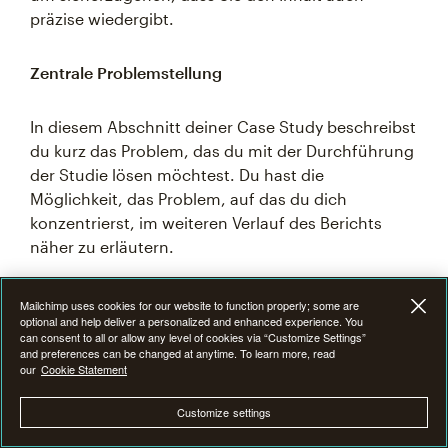
präzise wiedergibt.
Zentrale Problemstellung
In diesem Abschnitt deiner Case Study beschreibst
du kurz das Problem, das du mit der Durchführung
der Studie lösen möchtest. Du hast die
Möglichkeit, das Problem, auf das du dich
konzentrierst, im weiteren Verlauf des Berichts
näher zu erläutern.
Problemerkundung
Mailchimp uses cookies for our website to function properly; some are
optional and help deliver a personalized and enhanced experience. You
can consent to all or allow any level of cookies via “Customize Settings”
and preferences can be changed at anytime. To learn more, read
Dieser Teil der Case Study ist nicht so kurz wie die
our
Cookie Statement
beiden anderen und geht ausführlicher auf das
vorliegende Problem ein. Deine Problemerkundung
Customize settings
muss Aufschluss darüber geben, warum und wie