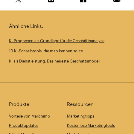
Teile diesen Artikel auf Twitter
Teile diesen Artikel auf Linkedin
Teile diesen Artikel au
Artikel 
Ähnliche Links:
KI-Prognosen als Grundlage für die Geschäftsanalyse
10 KI-Schreibtools, die man kennen sollte
KI als Dienstleistung: Das neueste Geschäftsmodell
Produkte
Ressourcen
Vorteile von Mailchimp
Marketingtipps
Produktupdates
Kostenlose Marketingtools