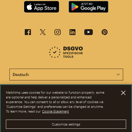
Diese Seite ist jetzt auch in anderen Sprachen verfügba
Mailchimp uses cookies for our website to function properly; some
©2001-2026 Alle Rechte vorbehalten. Mailchimp® ist eine eingetragene
are optional and help deliver a personalized and enhanced
Marke der Rocket Science Group. Apple und das Apple-Logo sind Marken
experience. You can consent to all or allow any level of cookies via
von Apple Inc. Mac App Store ist eine Dienstleistungsmarke von Apple
“Customize Settings” and preferences can be changed at anytime.
Inc. Google Play und das Google-Play-Logo sind Marken von Google Inc.
To learn more, read our
Cookie Statement
Datenschutz
|
Nutzungsbedingungen
|
Rechtliche Bestimmungen
|
Cookie-Einstellungen
Customize settings