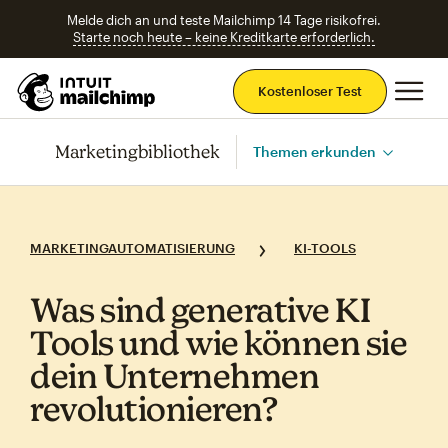
Melde dich an und teste Mailchimp 14 Tage risikofrei.
Starte noch heute – keine Kreditkarte erforderlich.
Ha
Kostenloser Test
Marketingbibliothek
Themen erkunden
MARKETINGAUTOMATISIERUNG
KI-TOOLS
Was sind generative KI
Tools und wie können sie
dein Unternehmen
revolutionieren?