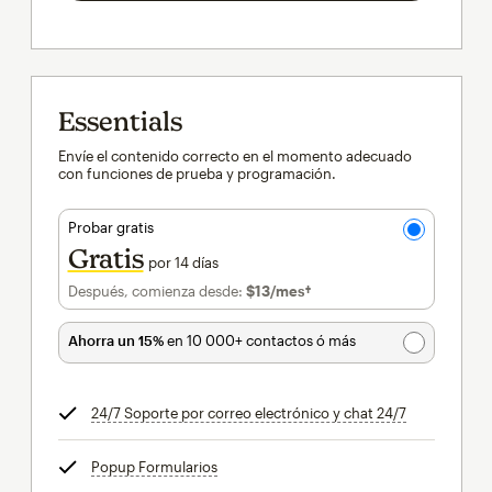
Essentials
Envíe el contenido correcto en el momento adecuado
con funciones de prueba y programación.
Probar gratis
Gratis
por 14 días
Después, comienza desde:
$13
/mes†
al mes†
Ahorra un 15%
en 10 000+ contactos ó más
24/7 Soporte por correo electrónico y chat 24/7
info
Popup Formularios
info