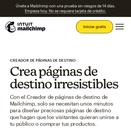
Únete a Mailchimp con una prueba sin riesgos de 14 días.
Empieza hoy. No se requiere tarjeta de crédito.
Men
Iniciar gratis
CREADOR DE PÁGINAS DE DESTINO
Crea páginas de
destino irresistibles
Con el Creador de páginas de destino de
Mailchimp, solo se necesitan unos minutos
para diseñar preciosas páginas de destino
que hagan que los visitantes quieran unirse a
tu público o comprar tus productos.