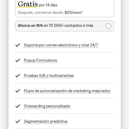
Gratis
por 14 días
Después, comienza desde:
$20
/mes†
al mes†
Ahorra un 15%
en 10 000+ contactos ó más
Soporte por correo electrónico y chat 24/7
info
Popup Formularios
info
Pruebas A/B y multivariantes
info
Flujos de automatización de marketing mejorados
info
Onboarding personalizado
info
Segmentación predictiva
info