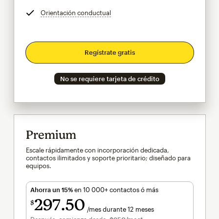
Orientación conductual
info
Regístrate gratis
No se requiere tarjeta de crédito
Premium
Escale rápidamente con incorporación dedicada,
contactos ilimitados y soporte prioritario; diseñado para
equipos.
Ahorra un 15%
en 10 000+ contactos ó más
297
50
$
/mes durante 12 meses
$297.50
al mes durante 12 meses