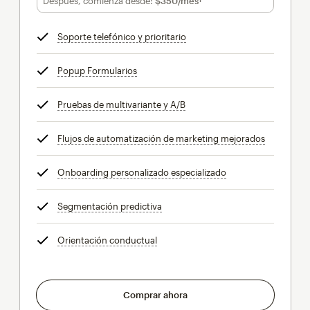
Después, comienza desde:
$350
/mes†
al mes†
Soporte telefónico y prioritario
info
Popup Formularios
info
Pruebas de multivariante y A/B
info
Flujos de automatización de marketing mejorados
info
Onboarding personalizado especializado
info
Segmentación predictiva
info
Orientación conductual
info
Comprar ahora