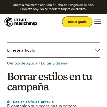
Únete a Mailchimp con una prueba sin riesgos de 14 días.
Empieza hoy. No se requiere tarjeta de crédito.
Men
Iniciar gratis
En este artículo
Centro de Ayuda
Editar y diseñar
Borrar estilos en tu
campaña
Copiar la URL del artículo
El contenido que pegas en tus correos