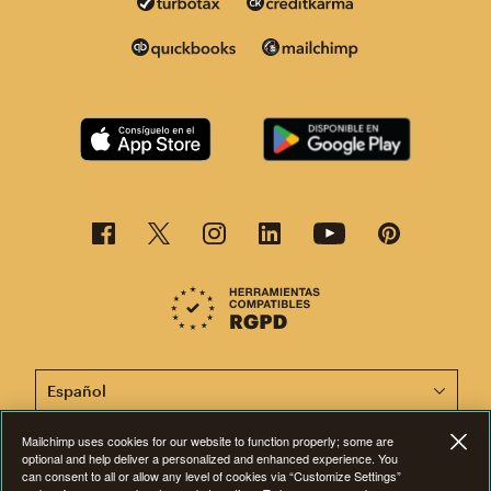
Esta página está disponible en otros idiomas. ¡Elige un
Mailchimp uses cookies for our website to function properly; some are
optional and help deliver a personalized and enhanced experience. You
©2001-2026 Todos los derechos reservados. Mailchimp® es una marca
can consent to all or allow any level of cookies via “Customize Settings”