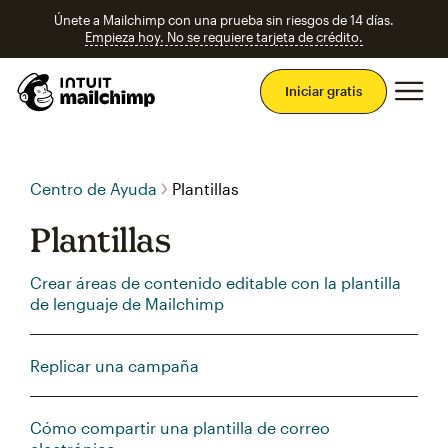
Únete a Mailchimp con una prueba sin riesgos de 14 días.
Empieza hoy. No se requiere tarjeta de crédito.
Men
Iniciar gratis
Centro de Ayuda
Plantillas
Plantillas
Crear áreas de contenido editable con la plantilla
de lenguaje de Mailchimp
Replicar una campaña
Cómo compartir una plantilla de correo