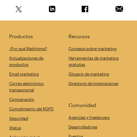
Comparte este artículo en Twitter
Comparte este artículo en Linkedin
Comparte este artícul
Envía es
Productos
Recursos
¿Por qué Mailchimp?
Consejos sobre marketing
Actualizaciones de
Herramientas de marketing
productos
gratuitas
Email marketing
Glosario de marketing
Correo electrónico
Directorio de integraciones
transaccional
Comparación
Comunidad
Cumplimiento del RGPD
Agencias y freelancers
Seguridad
Desarrolladores
Status
Eventos