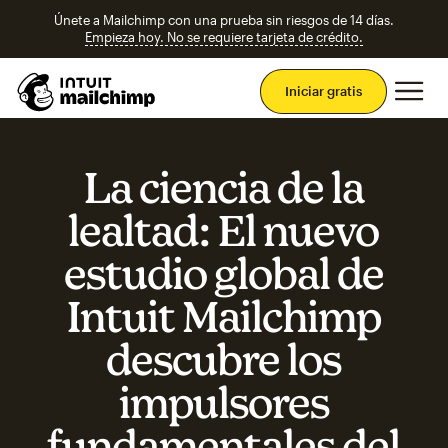
Únete a Mailchimp con una prueba sin riesgos de 14 días.
Empieza hoy. No se requiere tarjeta de crédito.
Men
Iniciar gratis
La ciencia de la
lealtad: El nuevo
estudio global de
Intuit Mailchimp
descubre los
impulsores
fundamentales del