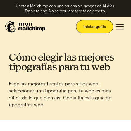
Únete a Mailchimp con una prueba sin riesgos de 14 días.
Empieza hoy. No se requiere tarjeta de crédito.
Men
Iniciar gratis
Cómo elegir las mejores
tipografías para tu web
Elige las mejores fuentes para sitios web:
seleccionar una tipografía para tu web es más
difícil de lo que piensas. Consulta esta guía de
tipografías web.