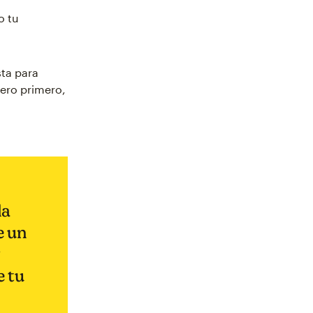
o tu
sta para
Pero primero,
la
e un
y
e tu