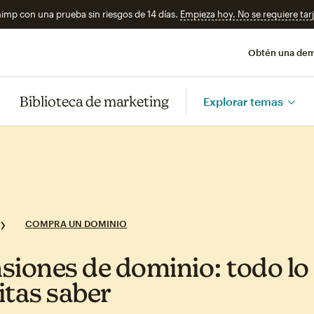
imp con una prueba sin riesgos de 14 días.
Empieza hoy. No se requiere tarj
Obtén una de
Biblioteca de marketing
Explorar temas
COMPRA UN DOMINIO
siones de dominio: todo lo
itas saber