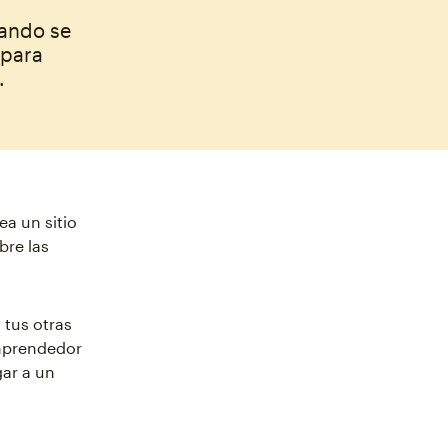
uando se
 para
.
a un sitio
bre las
 tus otras
emprendedor
gar a un