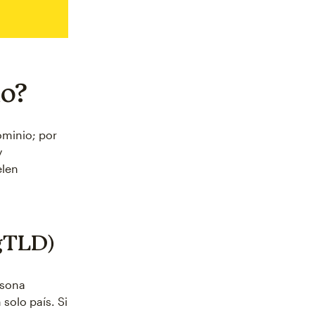
io?
ominio; por
y
elen
(gTLD)
rsona
solo país. Si