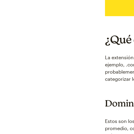
¿Qué 
La extensión
ejemplo, .co
probablement
categorizar 
Domini
Estos son lo
promedio, co