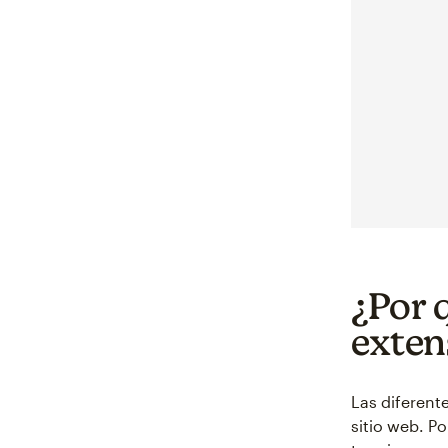
¿Por 
exten
Las diferent
sitio web. P