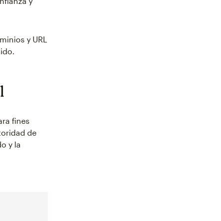
nfianza y
ominios y URL
ido.
l
ra fines
utoridad de
o y la