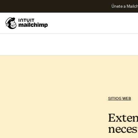
Únete a Mailch
SITIOS WEB
Exten
neces