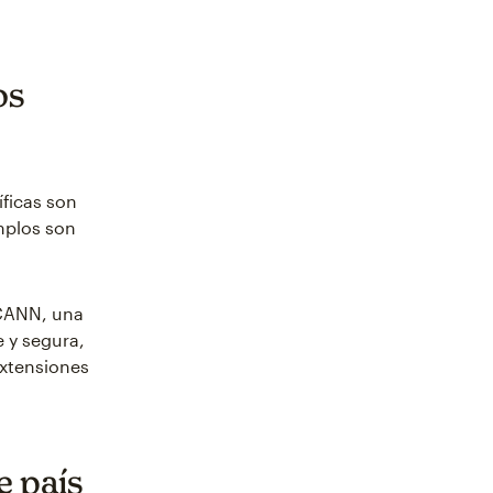
os
ficas son
emplos son
ICANN, una
 y segura,
extensiones
e país