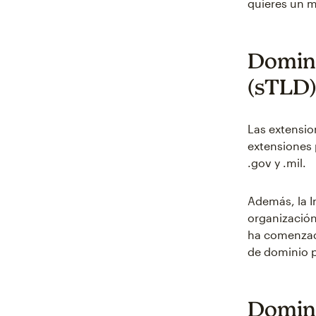
quieres un m
Domini
(sTLD
Las extensio
extensiones 
.gov y .mil.
Además, la 
organización
ha comenzado
de dominio p
Domini