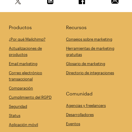
Comparte este artículo en Twitter
Comparte este artículo en Linkedin
Comparte este artícul
Envía es
Productos
Recursos
¿Por qué Mailchimp?
Consejos sobre marketing
Actualizaciones de
Herramientas de marketing
productos
gratuitas
Email marketing
Glosario de marketing
Correo electrónico
Directorio de integraciones
transaccional
Comparación
Comunidad
Cumplimiento del RGPD
Agencias y freelancers
Seguridad
Desarrolladores
Status
Eventos
Aplicación móvil