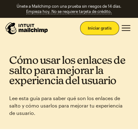
Únete a Mailchimp con una prueba sin riesgos de 14 días.
Empieza hoy. No se requiere tarjeta de crédito.
Men
Iniciar gratis
Cómo usar los enlaces de
salto para mejorar la
experiencia del usuario
Lee esta guía para saber qué son los enlaces de
salto y cómo usarlos para mejorar tu experiencia
de usuario.