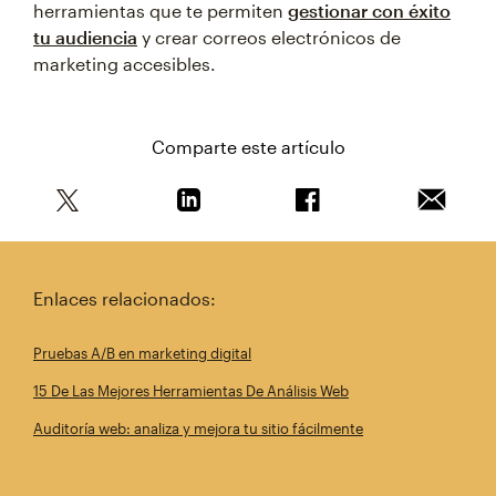
herramientas que te permiten
gestionar con éxito
tu audiencia
y crear correos electrónicos de
marketing accesibles.
Comparte este artículo
Comparte este artículo en Twitter
Comparte este artículo en Linkedin
Comparte este artícul
Envía es
Enlaces relacionados:
Pruebas A/B en marketing digital
15 De Las Mejores Herramientas De Análisis Web
Auditoría web: analiza y mejora tu sitio fácilmente