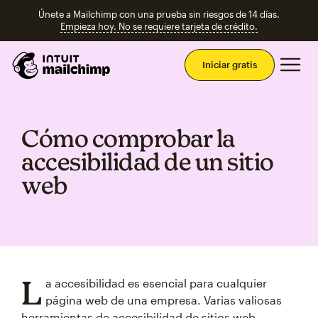
Únete a Mailchimp con una prueba sin riesgos de 14 días.
Empieza hoy. No se requiere tarjeta de crédito.
Men
Iniciar gratis
Cómo comprobar la
accesibilidad de un sitio
web
L
a accesibilidad es esencial para cualquier
página web de una empresa. Varias valiosas
herramientas de accesibilidad de sitios web