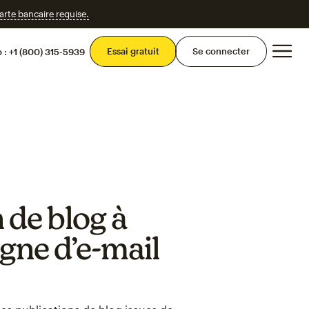
te bancaire requise.
Men
Essai gratuit
Se connecter
 :
+1 (800) 315-5939
 de blog à
gne d’e-mail