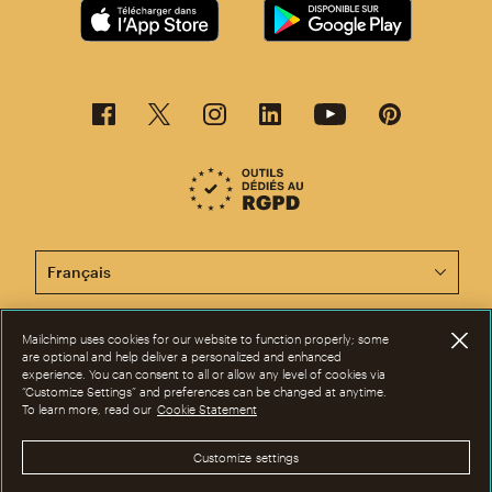
Cette page est désormais disponible en d'autres langu
Mailchimp uses cookies for our website to function properly; some
©2001-2026 Tous droits réservés. Mailchimp® est une marque déposée de
are optional and help deliver a personalized and enhanced
The Rocket Science Group. Apple et le logo Apple sont des marques de
experience. You can consent to all or allow any level of cookies via
commerce d'Apple Inc. Mac App Store est une marque d'Apple Inc.
“Customize Settings” and preferences can be changed at anytime.
Google Play et le logo Google Play sont des marques de Google Inc.
To learn more, read our
Cookie Statement
Confidentialité
|
Conditions
|
Dispositions juridiques
|
Préférences en
matière de cookies
Customize settings