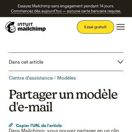
Essayez Mailchimp sans engagement pendant 14 jours.
Commencez dès aujourd'hui — aucune carte bancaire requise.
Men
Essai gratuit
Dans cet article
Centre d'assistance
Modèles
Partager un modèle
d'e-mail
Copier l'URL de l'article
Dans Mailchimp, vous pouvez partager en un clin