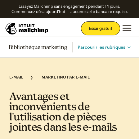
Essayez Mailchimp sans engagement pendant 14 jours.
Commencez dès aujourd'hui — aucune carte bancaire requise.
Men
Essai gratuit
Bibliothèque marketing
Parcourir les rubriques
E-MAIL
MARKETING PAR E-MAIL
Avantages et
inconvénients de
l'utilisation de pièces
jointes dans les e‑mails