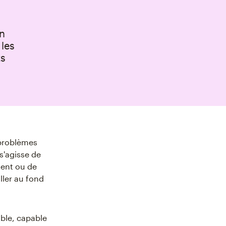
un
 les
ts
 problèmes
 s'agisse de
ment ou de
ller au fond
able, capable