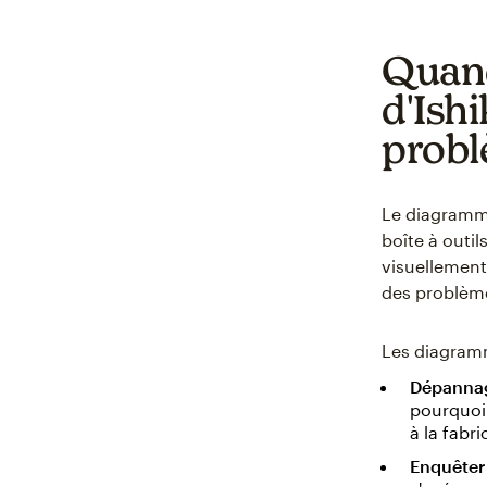
Quand
d'Ish
prob
Le diagramme
boîte à outil
visuellement
des problème
Les diagramm
Dépannag
pourquoi 
à la fabr
Enquêter 