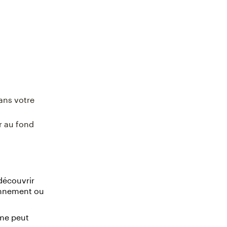
ans votre
r au fond
découvrir
ionnement ou
ème peut