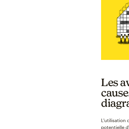
Les av
cause
diagr
L'utilisatio
potentielle 