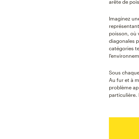
arête de poi
Imaginez une
représentant
poisson, où 
diagonales p
catégories t
l'environnem
Sous chaque 
Au fur et à 
problème app
particulière.