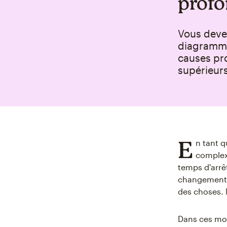
profo
Vous deve
diagramme 
causes pro
supérieurs
E
n tant 
complexe
temps d'arrê
changements 
des choses. M
Dans ces mom