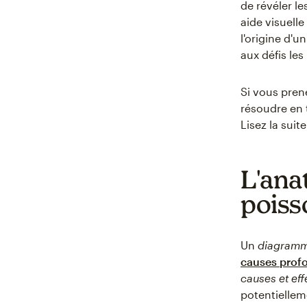
de révéler l
aide visuell
l'origine d'
aux défis les
Si vous pren
résoudre en 
Lisez la sui
L'ana
poiss
Un
diagramm
causes prof
causes et eff
potentiellem