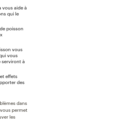
 vous aide à
ons qui le
 de poisson
ux
isson vous
qui vous
 serviront à
t effets
pporter des
oblèmes dans
Il vous permet
uver les