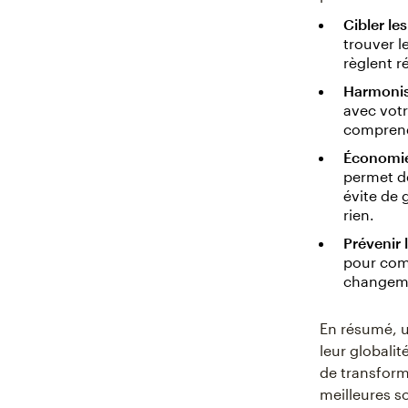
Cibler le
trouver l
règlent r
Harmonis
avec vot
comprend
Économie
permet d
évite de 
rien.
Prévenir 
pour com
changemen
En résumé, 
leur globalit
de transform
meilleures s