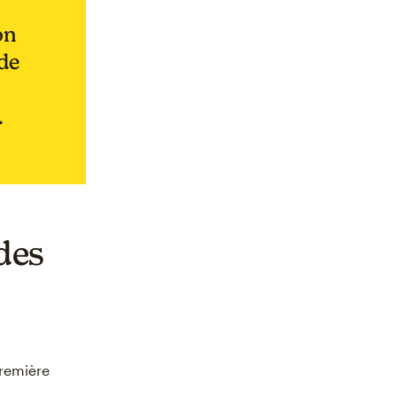
on
 de
.
 des
première