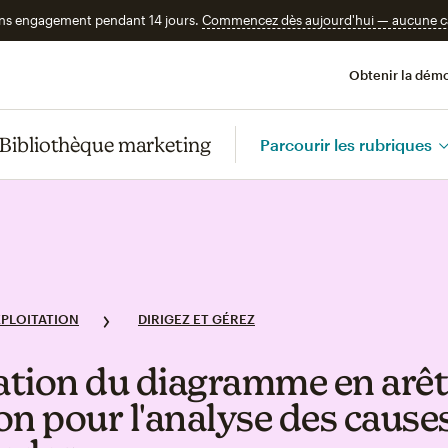
ans engagement pendant 14 jours.
Commencez dès aujourd'hui — aucune car
Obtenir la démo
Bibliothèque marketing
Parcourir les rubriques
XPLOITATION
DIRIGEZ ET GÉREZ
sation du diagramme en arêt
on pour l'analyse des cause