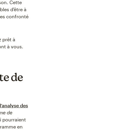
son. Cette
les d'être à
tes confronté
 prêt à
ont à vous.
te de
l’analyse des
me de
ui pourraient
agramme en