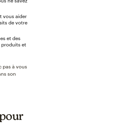
ous ne savez
 vous aider
aits de votre
es et des
 produits et
c pas à vous
ans son
 pour