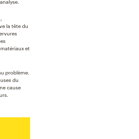
analyse.
,
e la tête du
nervures
les
 matériaux et
 au problème.
auses du
une cause
urs.