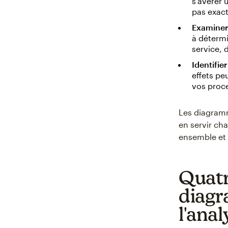
s'avérer 
pas exac
Examiner 
à détermi
service, d
Identifie
effets pe
vos proc
Les diagramm
en servir ch
ensemble et 
Quatre
diagr
l'anal