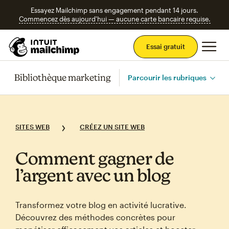
Essayez Mailchimp sans engagement pendant 14 jours.
Commencez dès aujourd'hui — aucune carte bancaire requise.
Men
Essai gratuit
Bibliothèque marketing
Parcourir les rubriques
SITES WEB
CRÉEZ UN SITE WEB
Comment gagner de
l’argent avec un blog
Transformez votre blog en activité lucrative.
Découvrez des méthodes concrètes pour