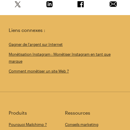
Partagez cet article sur Twitter
Partagez cet article sur Linkedin
Partagez cet article s
Envoyer 
Liens connexes :
Gagner de l'argent sur Internet
Monétisation Instagram : Monétiser Instagram en tant que
marque
Comment monétiser un site Web ?
Produits
Ressources
Pourquoi Mailchimp ?
Conseils marketing