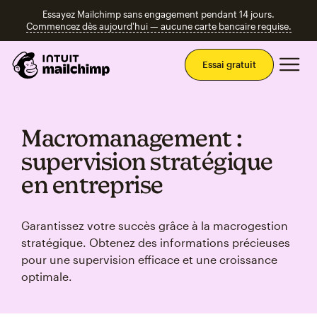
Essayez Mailchimp sans engagement pendant 14 jours.
Commencez dès aujourd'hui — aucune carte bancaire requise.
Men
Essai gratuit
Macromanagement :
supervision stratégique
en entreprise
Garantissez votre succès grâce à la macrogestion
stratégique. Obtenez des informations précieuses
pour une supervision efficace et une croissance
optimale.