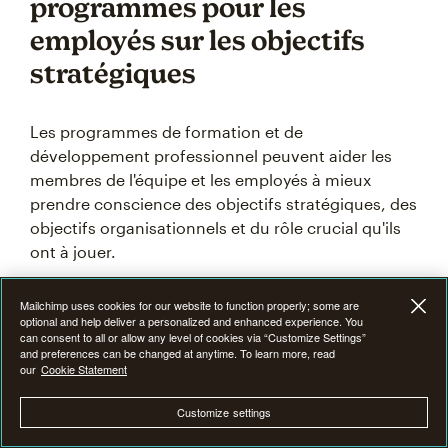
programmes pour les
employés sur les objectifs
stratégiques
Les programmes de formation et de
développement professionnel peuvent aider les
membres de l'équipe et les employés à mieux
prendre conscience des objectifs stratégiques, des
objectifs organisationnels et du rôle crucial qu'ils
ont à jouer.
Vous pouvez également utiliser la formation et le
Mailchimp uses cookies for our website to function properly; some are
optional and help deliver a personalized and enhanced experience. You
développement pour que les équipes, les
can consent to all or allow any level of cookies via “Customize Settings”
gestionnaires intermédiaires et les employés
and preferences can be changed at anytime. To learn more, read
our
Cookie Statement
réfléchissent de manière plus critique et assument
davantage de responsabilités personnelles en ce
Customize settings
qui concerne les objectifs et les résultats de