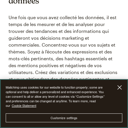
données
Une fois que vous avez collecté les données, il est
temps de les mesurer et de les analyser pour
trouver des tendances et des informations qui
guideront vos décisions marketing et
commerciales. Concentrez-vous sur vos sujets et
thèmes. Soyez à l'écoute des expressions et des
mots-clés pertinents, des hashtags essentiels et
des mentions positives et négatives de vos
utilisateurs. Créez des variations et des exclusions
et vous obtiendrez des données pertinentes et
utilisables, qui pourront ensuite être utilisées pour
Mailchimp uses cookies for our website to function properly; some are
optional and help deliver a personalized and enhanced experience. You
affiner davantage vos recherches d'écoute.
can consent to all or allow any level of cookies via “Customize Settings”
and preferences can be changed at anytime. To learn more, read
our
Cookie Statement
Apporter des améliorations
Customize settings