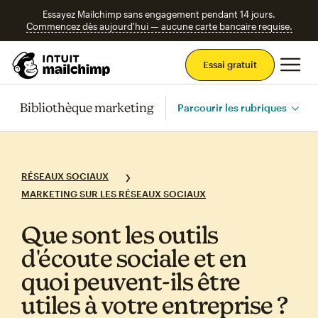
Essayez Mailchimp sans engagement pendant 14 jours.
Commencez dès aujourd'hui — aucune carte bancaire requise.
Men
Essai gratuit
Bibliothèque marketing
Parcourir les rubriques
RÉSEAUX SOCIAUX
MARKETING SUR LES RÉSEAUX SOCIAUX
Que sont les outils
d'écoute sociale et en
quoi peuvent‑ils être
utiles à votre entreprise ?