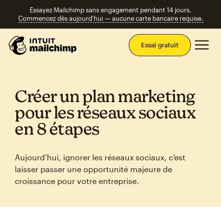
Essayez Mailchimp sans engagement pendant 14 jours.
Commencez dès aujourd'hui — aucune carte bancaire requise.
Men
Essai gratuit
Créer un plan marketing
pour les réseaux sociaux
en 8 étapes
Aujourd’hui, ignorer les réseaux sociaux, c’est
laisser passer une opportunité majeure de
croissance pour votre entreprise.