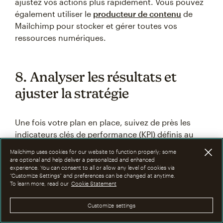
ajustez vos actions plus rapidement. Vous pouvez
également utiliser le
producteur de contenu
de
Mailchimp pour stocker et gérer toutes vos
ressources numériques.
8. Analyser les résultats et
ajuster la stratégie
Une fois votre plan en place, suivez de près les
indicateurs clés de performance (KPI) définis au
départ : engagement, portée, clics, conversions,
Mailchimp uses cookies for our website to function properly; some
croissance de l’audience, etc.
are optional and help deliver a personalized and enhanced
experience. You can consent to all or allow any level of cookies via
“Customize Settings” and preferences can be changed at anytime.
To learn more, read our
Analysez les
rapports
Cookie Statement
et résultats obtenus à
intervalles réguliers (hebdomadaires, mensuels)
Customize settings
pour savoir ce qui fonctionne ou non. Ajustez vos
actions en conséquence pour optimiser en continu