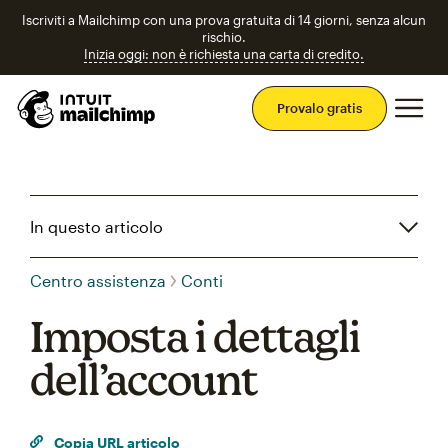
Iscriviti a Mailchimp con una prova gratuita di 14 giorni, senza alcun
rischio.
Inizia oggi: non è richiesta una carta di credito.
Men
Provalo gratis
In questo articolo
Centro assistenza
Conti
Imposta i dettagli
dell’account
Copia URL articolo