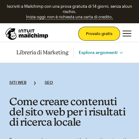
Iscriviti a Mailchimp con una prova gratuita di 14 giorni, senza alcun
rischio.
Inizia oggi: non è richiesta una carta di credito.
Men
Provalo gratis
Libreria di Marketing
Esplora argomenti
SITI WEB
SEO
Come creare contenuti
del sito web per i risultati
di ricerca locale