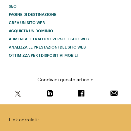
SEO
PAGINE DI DESTINAZIONE
CREA UN SITO WEB
ACQUISTA UN DOMINIO
AUMENTA IL TRAFFICO VERSO IL SITO WEB
ANALIZZA LE PRESTAZIONI DEL SITO WEB
OTTIMIZZA PER I DISPOSITIVI MOBILI
Condividi questo articolo
Condividi questo articolo su Twitter
Condividi questo articolo su Linkedi
Condividi questo arti
Invia qu
Link correlati: