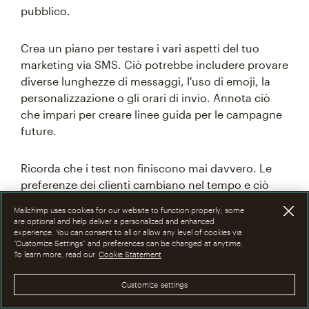
pubblico.
Crea un piano per testare i vari aspetti del tuo
marketing via SMS. Ciò potrebbe includere provare
diverse lunghezze di messaggi, l'uso di emoji, la
personalizzazione o gli orari di invio. Annota ciò
che impari per creare linee guida per le campagne
future.
Ricorda che i test non finiscono mai davvero. Le
preferenze dei clienti cambiano nel tempo e ciò
che funzionava prima potrebbe non funzionare
Mailchimp uses cookies for our website to function properly; some
ora. I test regolari ti aiutano a rimanere aggiornato
are optional and help deliver a personalized and enhanced
experience. You can consent to all or allow any level of cookies via
e a mantenere una forte interazione.
“Customize Settings” and preferences can be changed at anytime.
To learn more, read our
Cookie Statement
Fai particolare attenzione ai cambiamenti
Customize settings
stagionali e ai principali eventi commerciali. Ciò
che funziona durante il periodo di punta delle