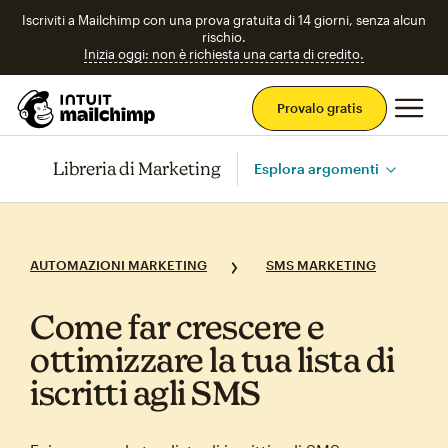
Iscriviti a Mailchimp con una prova gratuita di 14 giorni, senza alcun
rischio.
Inizia oggi: non è richiesta una carta di credito.
Men
Provalo gratis
Libreria di Marketing
Esplora argomenti
AUTOMAZIONI MARKETING
SMS MARKETING
Come far crescere e
ottimizzare la tua lista di
iscritti agli SMS