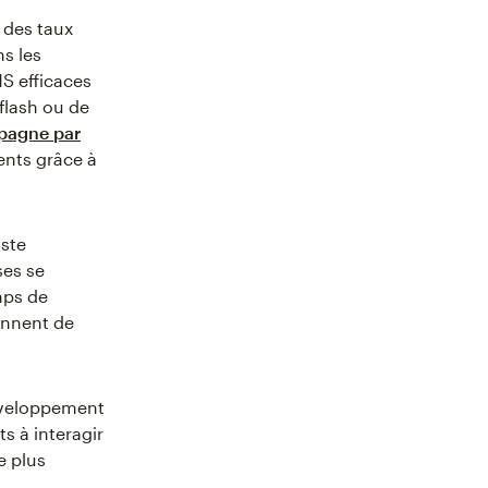
 des taux
s les
MS efficaces
flash ou de
pagne par
ients grâce à
iste
ses se
mps de
ennent de
éveloppement
ts à interagir
e plus