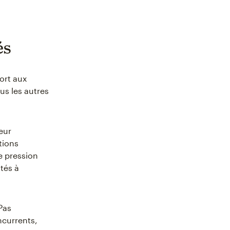
és
ort aux
us les autres
eur
ations
e pression
ltés à
Pas
ncurrents,