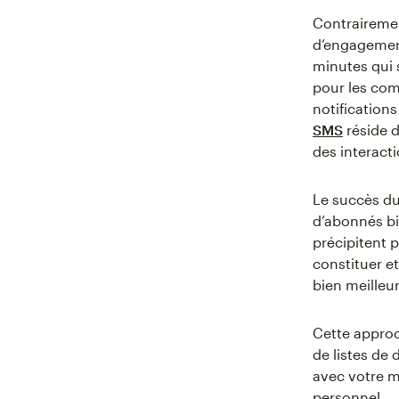
Contrairemen
d’engagement
minutes qui 
pour les com
notification
SMS
réside d
des interacti
Le succès du
d’abonnés bi
précipitent p
constituer e
bien meilleur
Cette appro
de listes de 
avec votre m
personnel.