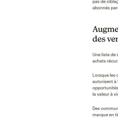
pas de cibla
abonnés parce
Augment
des ve
Une liste de 
achats récurr
Lorsque les 
autorisent à 
opportunité
la valeur à vi
Des communic
marque en tê