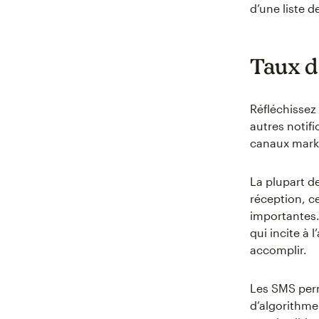
d’une liste d
Taux d
Réfléchissez
autres notif
canaux market
La plupart d
réception, ce
importantes.
qui incite à 
accomplir.
Les SMS per
d’algorithme