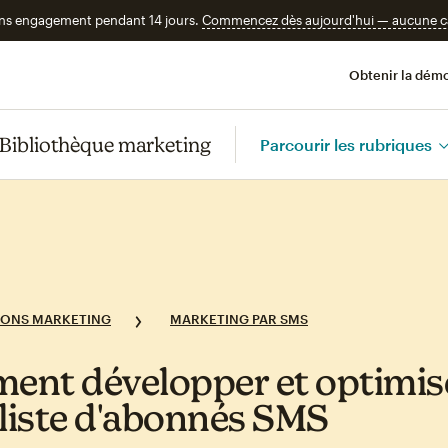
ans engagement pendant 14 jours.
Commencez dès aujourd'hui — aucune car
Obtenir la démo
Bibliothèque marketing
Parcourir les rubriques
IONS MARKETING
MARKETING PAR SMS
nt développer et optimis
 liste d'abonnés SMS