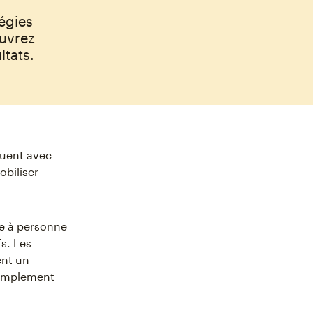
tégies
ouvrez
ltats.
quent avec
obiliser
e à personne
fs. Les
ent un
simplement