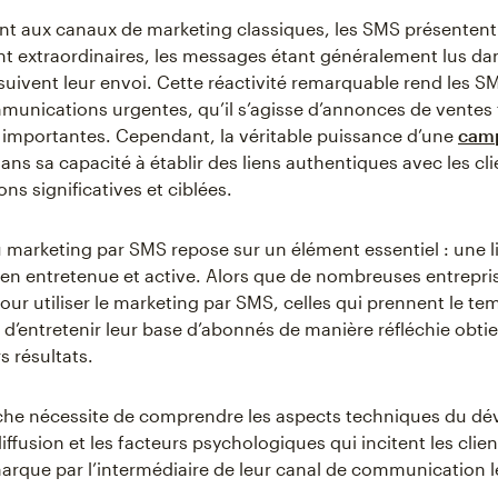
t aux canaux de marketing classiques, les SMS présentent
 extraordinaires, les messages étant généralement lus dan
suivent leur envoi. Cette réactivité remarquable rend les S
munications urgentes, qu’il s’agisse d’annonces de ventes 
s importantes. Cependant, la véritable puissance d’une
cam
ans sa capacité à établir des liens authentiques avec les cl
ons significatives et ciblées.
 marketing par SMS repose sur un élément essentiel : une l
en entretenue et active. Alors que de nombreuses entrepri
our utiliser le marketing par SMS, celles qui prennent le te
t d’entretenir leur base d’abonnés de manière réfléchie obti
s résultats.
che nécessite de comprendre les aspects techniques du d
diffusion et les facteurs psychologiques qui incitent les clien
arque par l’intermédiaire de leur canal de communication l