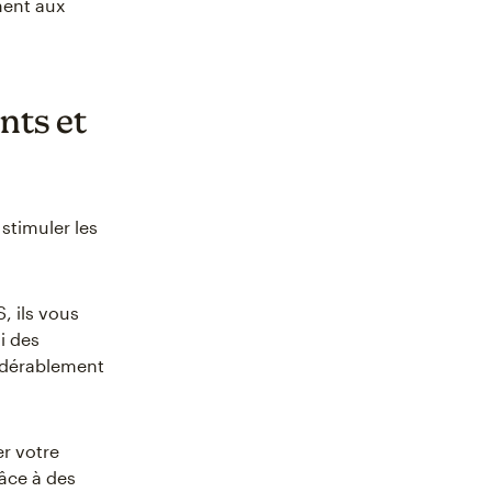
ment aux
nts et
stimuler les
, ils vous
i des
idérablement
r votre
râce à des