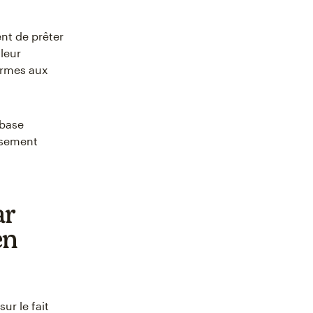
ent de prêter
 leur
ormes aux
 base
ssement
ar
en
ur le fait