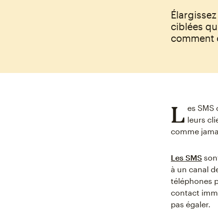
Élargissez
ciblées qu
comment o
L
es SMS 
leurs cl
comme jamai
Les SMS
son
à un canal de
téléphones p
contact immé
pas égaler.