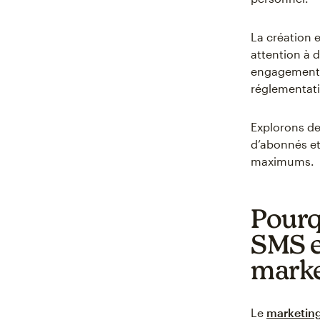
La création e
attention à 
engagement e
réglementati
Explorons de
d’abonnés et
maximums.
Pourq
SMS e
marke
Le
marketin