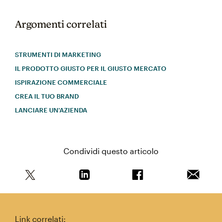
Argomenti correlati
STRUMENTI DI MARKETING
IL PRODOTTO GIUSTO PER IL GIUSTO MERCATO
ISPIRAZIONE COMMERCIALE
CREA IL TUO BRAND
LANCIARE UN'AZIENDA
Condividi questo articolo
Condividi questo articolo su Twitter
Condividi questo articolo su Linkedi
Condividi questo arti
Invia qu
Link correlati: