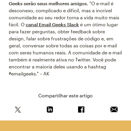
Geeks serão seus melhores amigos.
"O e-mail é
desconexo, complicado e difícil, mas a incrível
comunidade ao seu redor torna a vida muito mais
fácil. O
canal Email Geeks Slack
é um ótimo lugar
para fazer perguntas, obter feedback sobre
design, falar sobre frustrações de código e, em
geral, conversar sobre todas as coisas por e-mail
com seres humanos reais. A comunidade de e-mail
também é realmente ativa no Twitter. Você pode
encontrar a maioria deles usando a hashtag
#emailgeeks." – AK
Compartilhar este artigo
Compartilhe este artigo no Twitter
Compartilhe este artigo no Linkedin
Compartilhe este arti
Enviar e