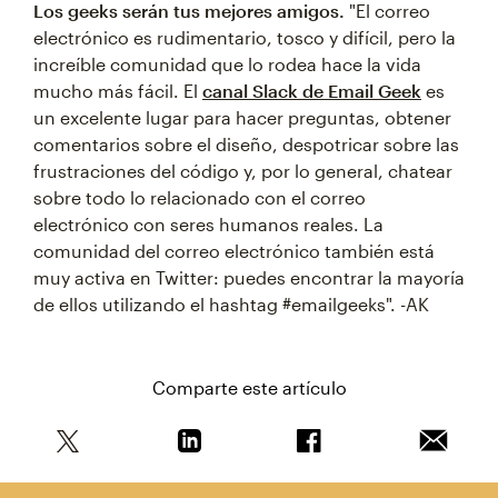
Los geeks serán tus mejores amigos.
"El correo
electrónico es rudimentario, tosco y difícil, pero la
increíble comunidad que lo rodea hace la vida
mucho más fácil. El
canal Slack de Email Geek
es
un excelente lugar para hacer preguntas, obtener
comentarios sobre el diseño, despotricar sobre las
frustraciones del código y, por lo general, chatear
sobre todo lo relacionado con el correo
electrónico con seres humanos reales. La
comunidad del correo electrónico también está
muy activa en Twitter: puedes encontrar la mayoría
de ellos utilizando el hashtag #emailgeeks". -AK
Comparte este artículo
Comparte este artículo en Twitter
Comparte este artículo en Linkedin
Comparte este artícul
Envía es