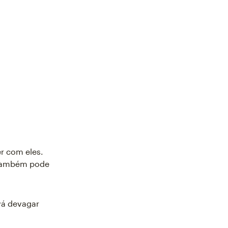
er com eles.
 também pode
 vá devagar