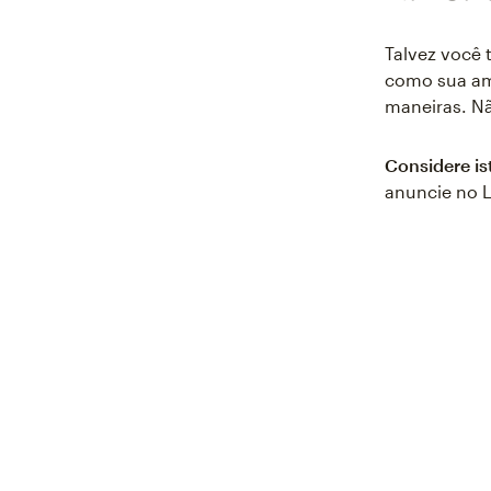
Talvez você 
como sua amp
maneiras. Nã
Considere is
anuncie no L