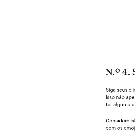
N.º 4. 
Siga seus cl
Isso não ap
ter alguma e
Considere is
com os emoji