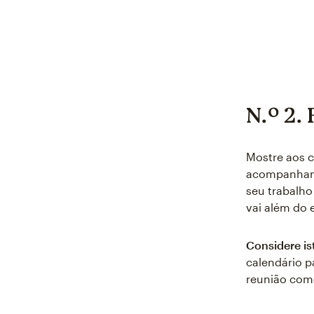
N.º 2.
Mostre aos c
acompanhame
seu trabalh
vai além do 
Considere is
calendário pa
reunião como