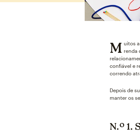
M
uitos 
renda 
relacioname
confiável e 
correndo atr
Depois de su
manter os s
N.º 1. 