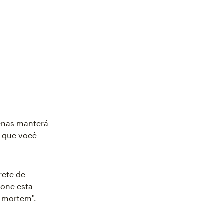
enas manterá
á que você
rete de
ione esta
t mortem".