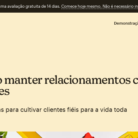
a avaliação gratuita de 14 dias.
Comece hoje mesmo. Não é necessário ins
Demonstraç
manter relacionamentos 
es
s para cultivar clientes fiéis para a vida toda