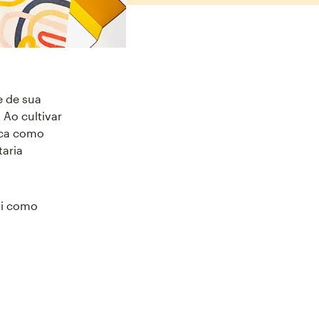
 de sua
 Ao cultivar
rca como
taria
ui como