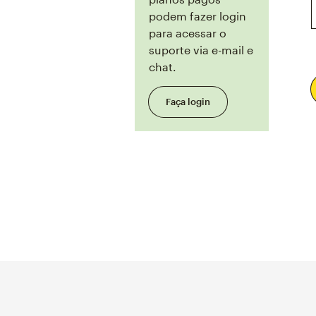
podem fazer login
para acessar o
suporte via e-mail e
chat.
Faça login