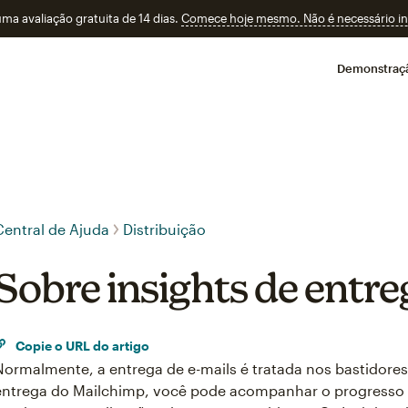
a avaliação gratuita de 14 dias.
Comece hoje mesmo. Não é necessário ins
Demonstraç
Central de Ajuda
Distribuição
Sobre insights de entre
Copie o URL do artigo
Normalmente, a entrega de e-mails é tratada nos bastidores
entrega do Mailchimp, você pode acompanhar o progresso 