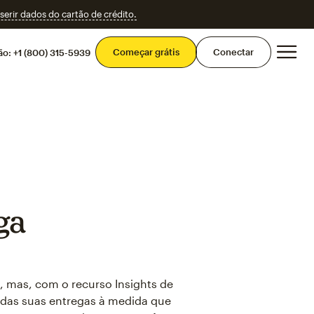
erir dados do cartão de crédito.
Men
Começar grátis
Conectar
ão:
+1 (800) 315-5939
ga
, mas, com o recurso Insights de
das suas entregas à medida que