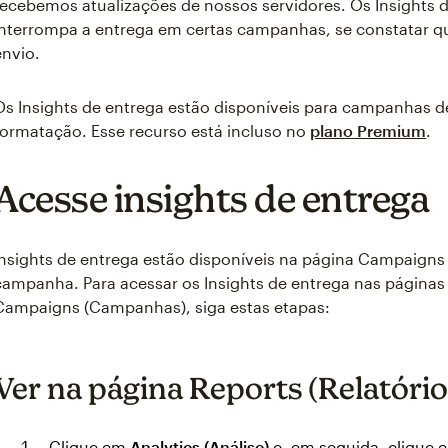
recebemos atualizações de nossos servidores. Os Insights
interrompa a entrega em certas campanhas, se constatar 
envio.
Os Insights de entrega estão disponíveis para campanhas d
formatação. Esse recurso está incluso no
plano Premium
.
Acesse insights de entrega
Insights de entrega estão disponíveis na página Campaigns
campanha. Para acessar os Insights de entrega nas páginas 
Campaigns (Campanhas), siga estas etapas:
Ver na página Reports (Relatório
Clique em
Analytics (Análise)
e, em seguida, clique