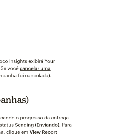
co Insights exibirá Your
. Se você
cancelar uma
mpanha foi cancelada).
panhas)
cando o progresso da entrega
 status
Sending (Enviando)
. Para
ha, clique em
View Report