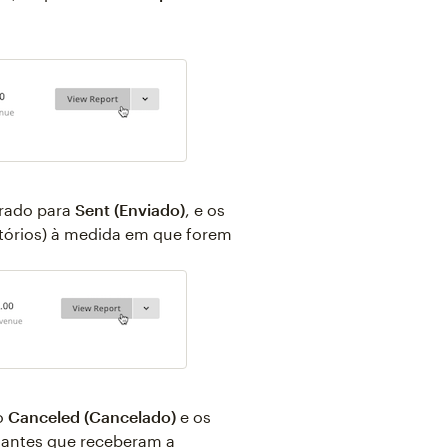
erado para
Sent (Enviado)
, e os
atórios) à medida em que forem
o
Canceled (Cancelado)
e os
nantes que receberam a