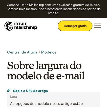
Comece usar o Mailchimp com uma avaliação gratuita de 14 dias.
Comece hoje mesmo. Não é necessário inserir dados do cartão de
crédito.
Men
Começar grátis
Central de Ajuda
Modelos
Sobre largura do
modelo de e-mail
Copie o URL do artigo
Nota
As opções de modelo neste artigo estão