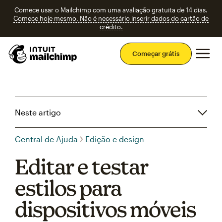
Comece usar o Mailchimp com uma avaliação gratuita de 14 dias.
Comece hoje mesmo. Não é necessário inserir dados do cartão de
crédito.
Men
Começar grátis
Neste artigo
Central de Ajuda
Edição e design
Editar e testar
estilos para
dispositivos móveis