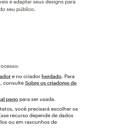
veis e adaptar seus designs para
do seu público.
rocesso:
iador
e no criador
herdado
. Para
l, consulte
Sobre os criadores de
al pago
para ser usada.
tatos, você precisará escolher os
 Esse recurso depende de dados
elos ou em rascunhos de