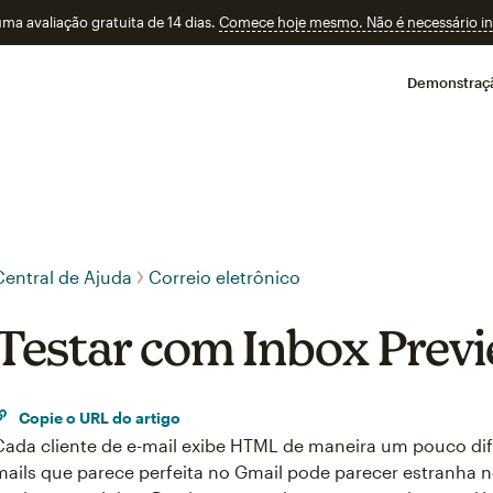
a avaliação gratuita de 14 dias.
Comece hoje mesmo. Não é necessário ins
Demonstraç
Central de Ajuda
Correio eletrônico
Testar com Inbox Prev
Copie o URL do artigo
Cada cliente de e-mail exibe HTML de maneira um pouco di
mails que parece perfeita no Gmail pode parecer estranha n