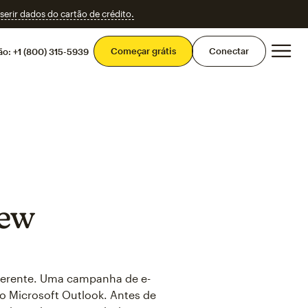
erir dados do cartão de crédito.
Men
Começar grátis
Conectar
ão:
+1 (800) 315-5939
iew
ferente. Uma campanha de e-
o Microsoft Outlook. Antes de