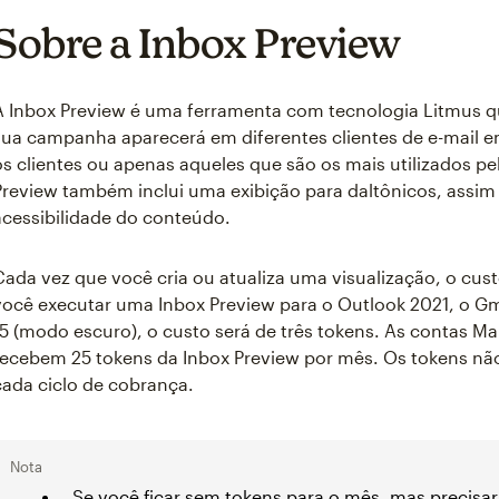
Sobre a Inbox Preview
A Inbox Preview é uma ferramenta com tecnologia Litmus q
sua campanha aparecerá em diferentes clientes de e-mail em
os clientes ou apenas aqueles que são os mais utilizados pe
Preview também inclui uma exibição para daltônicos, assim
acessibilidade do conteúdo.
Cada vez que você cria ou atualiza uma visualização, o cus
você executar uma Inbox Preview para o Outlook 2021, o Gm
15 (modo escuro), o custo será de três tokens. As contas 
recebem 25 tokens da Inbox Preview por mês. Os tokens não 
cada ciclo de cobrança.
Nota
Se você ficar sem tokens para o mês, mas precisar