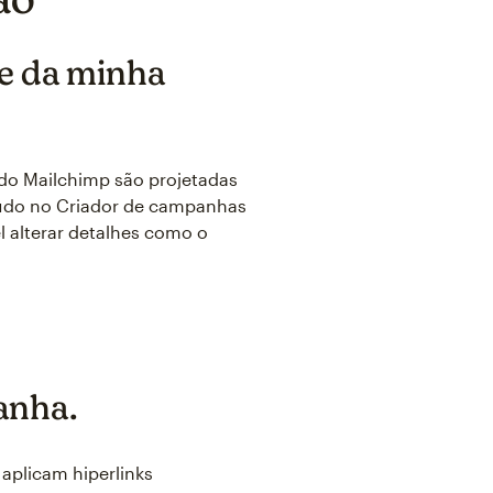
te da minha
r do Mailchimp são projetadas
eúdo no Criador de campanhas
 alterar detalhes como o
anha.
 aplicam hiperlinks