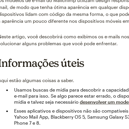
Os modelos de e-mail do Mailchimp utilizam design responsi
mail, de modo que tenha ótima aparência em qualquer disp
dispositivos lidam com código da mesma forma, o que pode
a aparência um pouco diferente nos dispositivos móveis e
Neste artigo, você descobrirá como exibimos os e-mails no
solucionar alguns problemas que você pode enfrentar.
Informações úteis
Aqui estão algumas coisas a saber.
Usamos buscas de mídia para descobrir a capacidade
e-mail para isso. Se algo parece estar errado, o disp
mídia e talvez seja necessário
desenvolver um model
Esses aplicativos e dispositivos não são compatívei
Yahoo Mail App, Blackberry OS 5, Samsung Galaxy S
Phone 7 e 8.