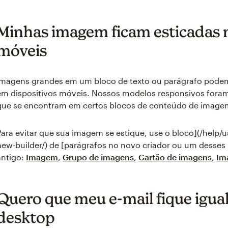
Minhas imagem ficam esticadas n
móveis
Imagens grandes em um bloco de texto ou parágrafo podem 
em dispositivos móveis. Nossos modelos responsivos foram
que se encontram em certos blocos de conteúdo de image
Para evitar que sua imagem se estique, use o bloco](/help/
new-builder/) de [parágrafos no novo criador ou um desses
antigo:
Imagem
,
Grupo de imagens
,
Cartão de imagens
,
Im
Quero que meu e-mail fique igual
desktop