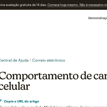
a avaliação gratuita de 14 dias.
Comece hoje mesmo. Não é necessário ins
Demonstraç
Central de Ajuda
Correio eletrônico
Comportamento de ca
celular
Copie o URL do artigo