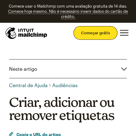
Comece usar o Mailchimp com uma avaliação gratuita de 14 dias.
Comece hoje mesmo. Não é necessário inserir dados do cartão de
crédito.
Men
Começar grátis
Neste artigo
Central de Ajuda
Audiências
Criar, adicionar ou
remover etiquetas
Copie o URL do artigo