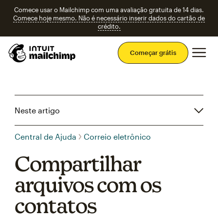
Comece usar o Mailchimp com uma avaliação gratuita de 14 dias.
Comece hoje mesmo. Não é necessário inserir dados do cartão de
crédito.
Men
Começar grátis
Neste artigo
Central de Ajuda
Correio eletrônico
Compartilhar
arquivos com os
contatos