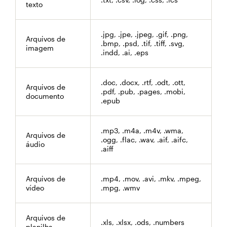
texto
.jpg, .jpe, .jpeg, .gif, .png,
Arquivos de
.bmp, .psd, .tif, .tiff, .svg,
imagem
.indd, .ai, .eps
.doc, .docx, .rtf, .odt, .ott,
Arquivos de
.pdf, .pub, .pages, .mobi,
documento
.epub
.mp3, .m4a, .m4v, .wma,
Arquivos de
.ogg, .flac, .wav, .aif, .aifc,
áudio
.aiff
Arquivos de
.mp4, .mov, .avi, .mkv, .mpeg,
vídeo
.mpg, .wmv
Arquivos de
.xls, .xlsx, .ods, .numbers
planilha