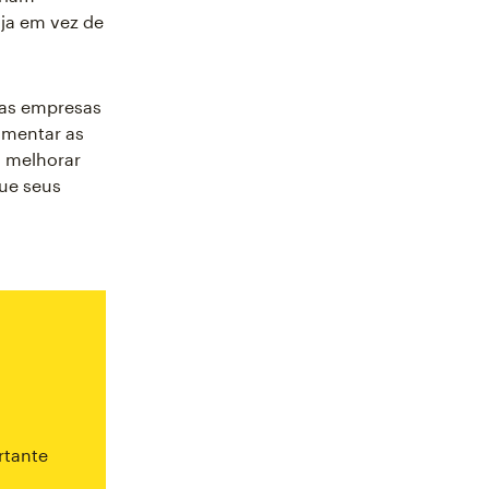
ja em vez de
 as empresas
umentar as
o melhorar
que seus
rtante