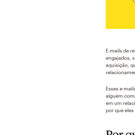
E-mails de r
engajados, s
aquisição, q
relacionamen
Esses e-mail
alguém compr
em um relaci
por que eles
Por q