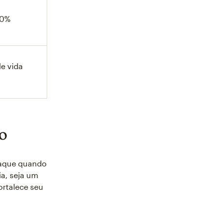
70%
e vida
zo
taque quando
a, seja um
ortalece seu