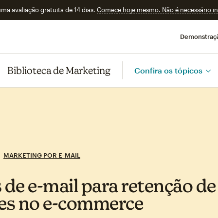
a avaliação gratuita de 14 dias.
Comece hoje mesmo. Não é necessário ins
Demonstraç
Biblioteca de Marketing
Confira os tópicos
MARKETING POR E-MAIL
s de e‑mail para retenção de
tes no e‑commerce