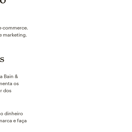
e e-commerce.
e marketing.
es
a Bain &
menta os
r dos
o dinheiro
marca e faça