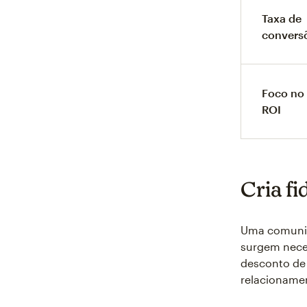
Taxa de
convers
Foco no
ROI
Cria fi
Uma comunic
surgem nece
desconto de 
relacionamen