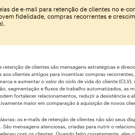
eias de e‑mail para retenção de clientes no e‑
vem fidelidade, compras recorrentes e cresci
l.
e retenção de clientes são mensagens estratégicas e direc
 aos clientes antigos para incentivar compras recorrentes, 
marca e aumentar o valor do ciclo de vida do cliente (CLV). A
ão, segmentação e fluxos de trabalho automatizados, as m
em fortalecer relacionamentos, reduzir a desistência e 
ativamente maior em comparação à aquisição de novos clie
lavras: os e-mails de retenção de clientes não são seus dis
 São mensagens atenciosas, criadas para nutrir o relacio
beleceu com os clientes. Quando feito corretamente, eles 