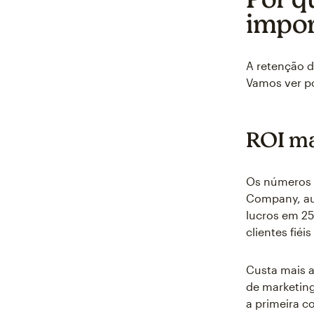
impor
A retenção d
Vamos ver po
ROI ma
Os números 
Company, au
lucros em 2
clientes fiéi
Custa mais a
de marketing
a primeira c