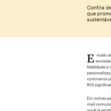
Confira id
que promo
sustentáve
E
-mails d
enviadas
fidelidade à 
personalizaç
commerce pod
ROI signific
Em outras pa
mail comuns.
você já esta