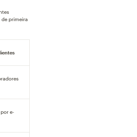
entes
 de primeira
lientes
pradores
 por e-