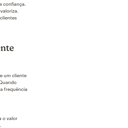
e confiança.
aloriza.
clientes
ente
e um cliente
. Quando
 a frequência
 o valor
.