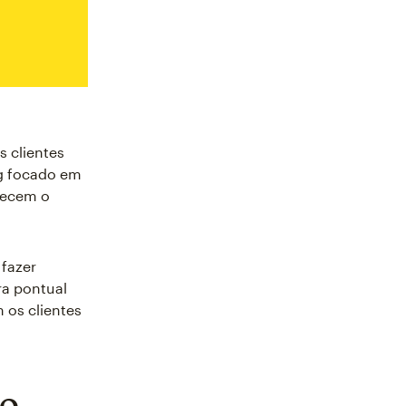
s clientes
ng focado em
alecem o
 fazer
ra pontual
 os clientes
ão