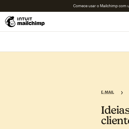
Comece usar o Mailchimp com um
E-MAIL
Ideia
clien