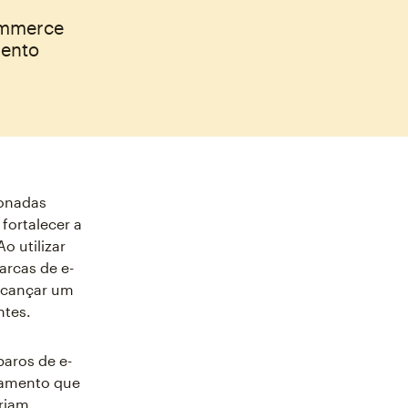
commerce
mento
ionadas
fortalecer a
o utilizar
arcas de e-
alcançar um
ntes.
paros de e-
namento que
criam