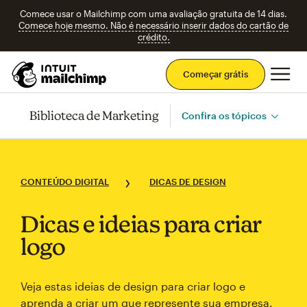
Comece usar o Mailchimp com uma avaliação gratuita de 14 dias.
Comece hoje mesmo. Não é necessário inserir dados do cartão de
crédito.
Men
Começar grátis
Biblioteca de Marketing
Confira os tópicos
CONTEÚDO DIGITAL
DICAS DE DESIGN
Dicas e ideias para criar
logo
Veja estas ideias de design para criar logo e
aprenda a criar um que represente sua empresa.