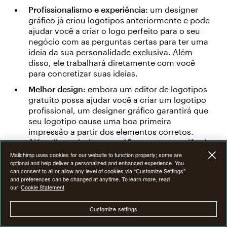
Profissionalismo e experiência:
um designer
gráfico já criou logotipos anteriormente e pode
ajudar você a criar o logo perfeito para o seu
negócio com as perguntas certas para ter uma
ideia da sua personalidade exclusiva. Além
disso, ele trabalhará diretamente com você
para concretizar suas ideias.
Melhor design:
embora um editor de logotipos
gratuito possa ajudar você a criar um logotipo
profissional, um designer gráfico garantirá que
seu logotipo cause uma boa primeira
impressão a partir dos elementos corretos.
Além disso, designers gráficos com experiência
em criar logotipos sabem o que funciona e o
Mailchimp uses cookies for our website to function properly; some are
que não funciona, especialmente no
optional and help deliver a personalized and enhanced experience. You
can consent to all or allow any level of cookies via “Customize Settings”
marketing, o que pode ajudá-lo a criar um
and preferences can be changed at anytime. To learn more, read
logotipo mais profissional que atraia mais
our
Cookie Statement
clientes.
Customize settings
Trabalho original:
se você realmente deseja que
seu logotipo se destaque, ele deve ser original.