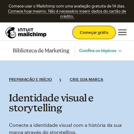
Comece usar o Mailchimp com uma avaliação gratuita de 14 dias.
Comece hoje mesmo. Não é necessário inserir dados do cartão de
crédito.
Men
Começar grátis
Biblioteca de Marketing
Confira os tópicos
PREPARAÇÃO E INÍCIO
CRIE SUA MARCA
Identidade visual e
storytelling
Conecte a identidade visual com a história da sua
marca através do storytelling.