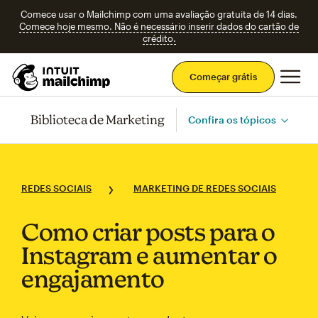
Comece usar o Mailchimp com uma avaliação gratuita de 14 dias.
Comece hoje mesmo. Não é necessário inserir dados do cartão de
crédito.
Men
Começar grátis
Biblioteca de Marketing
Confira os tópicos
REDES SOCIAIS
MARKETING DE REDES SOCIAIS
Como criar posts para o
Instagram e aumentar o
engajamento