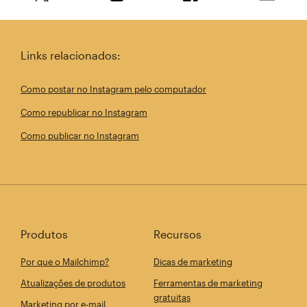
Compartilhe este artigo no Twitter
Compartilhe este artigo no Linkedin
Compartilhe este arti
Enviar e
Links relacionados:
Como postar no Instagram pelo computador
Como republicar no Instagram
Como publicar no Instagram
Produtos
Recursos
Por que o Mailchimp?
Dicas de marketing
Atualizações de produtos
Ferramentas de marketing
gratuitas
Marketing por e-mail