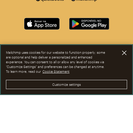
Mailchimp uses cookies for our website to function properly; some
are optional and help deliver a personalized and enhanced
experience. You can consent to all or allow any level of cookies via
“Customize Settings” and preferences can be changed at anytime.
To learn more, read our
Cookie Statement
Customize settings
Agora, esta página está disponível em outros idiomas.
©2001-2026 Todos os direitos reservados. Mailchimp® é marca registrada
da The Rocket Science Group. Apple e o logotipo da Apple são marcas
registadas da Apple Inc. Mac App Store é marca de serviços da Apple Inc.
Google Play e o logotipo do Google Play são marcas registradas da