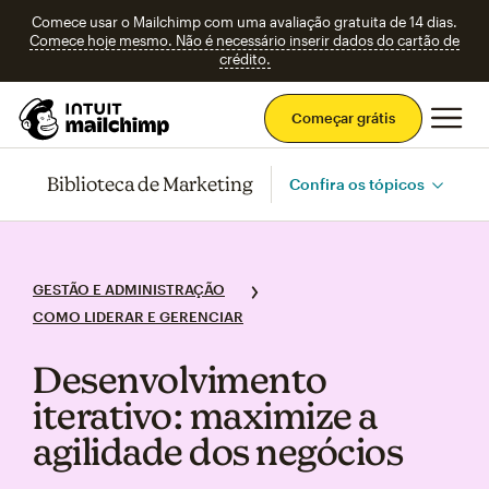
Comece usar o Mailchimp com uma avaliação gratuita de 14 dias.
Comece hoje mesmo. Não é necessário inserir dados do cartão de
crédito.
Men
Começar grátis
Biblioteca de Marketing
Confira os tópicos
GESTÃO E ADMINISTRAÇÃO
COMO LIDERAR E GERENCIAR
Desenvolvimento
iterativo: maximize a
agilidade dos negócios