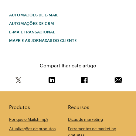
AUTOMAÇÕES DE E-MAIL
AUTOMAÇÕES DE CRM
E-MAIL TRANSACIONAL
MAPEIE AS JORNADAS DO CLIENTE
Compartilhar este artigo
Compartilhe este artigo no Twitter
Compartilhe este artigo no Linkedin
Compartilhe este arti
Enviar e
Produtos
Recursos
Por que o Mailchimp?
Dicas de marketing
Atualizações de produtos
Ferramentas de marketing
gratuitas