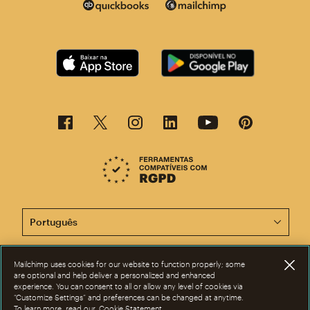
Agora, esta página está disponível em outros idiomas.
Mailchimp uses cookies for our website to function properly; some
©2001-2026 Todos os direitos reservados. Mailchimp® é marca registrada
are optional and help deliver a personalized and enhanced
da The Rocket Science Group. Apple e o logotipo da Apple são marcas
experience. You can consent to all or allow any level of cookies via
registadas da Apple Inc. Mac App Store é marca de serviços da Apple Inc.
“Customize Settings” and preferences can be changed at anytime.
Google Play e o logotipo do Google Play são marcas registradas da
To learn more, read our
Cookie Statement