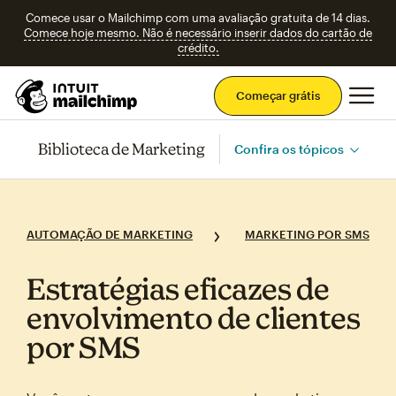
Comece usar o Mailchimp com uma avaliação gratuita de 14 dias.
Comece hoje mesmo. Não é necessário inserir dados do cartão de
crédito.
Men
Começar grátis
Biblioteca de Marketing
Confira os tópicos
AUTOMAÇÃO DE MARKETING
MARKETING POR SMS
Estratégias eficazes de
envolvimento de clientes
por SMS