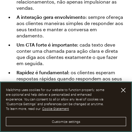
relacionamentos, não apenas impulsionar as
vendas.
A interação gera envolvimento:
sempre ofereça
aos clientes maneiras simples de responder aos
seus textos e manter a conversa em
andamento.
Um CTA forte é importante:
cada texto deve
conter uma chamada para ação clara e direta
que diga aos clientes exatamente o que fazer
em seguida.
Rapidez é fundamental:
os clientes esperam
respostas rápidas quando respondem aos seus
textos, portanto, use autoresponders para
Mailchimp uses cookies for our website to function properly; some
reconhecê-los instantaneamente.
are optional and help deliver a personalized and enhanced
experience. You can consent to all or allow any level of cookies via
“Customize Settings” and preferences can be changed at anytime.
To learn more, read our
Cookie Statement
Customize settings
Libere o poder do e-mail + SMS