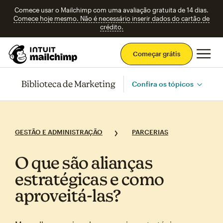
Comece usar o Mailchimp com uma avaliação gratuita de 14 dias.
Comece hoje mesmo. Não é necessário inserir dados do cartão de
crédito.
Men
Começar grátis
Biblioteca de Marketing
Confira os tópicos
GESTÃO E ADMINISTRAÇÃO
PARCERIAS
O que são alianças
estratégicas e como
aproveitá‑las?