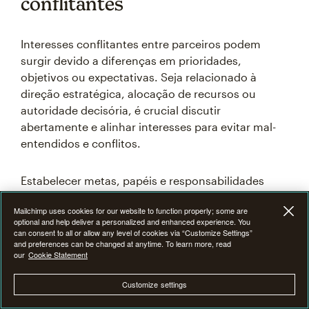
conflitantes
Interesses conflitantes entre parceiros podem
surgir devido a diferenças em prioridades,
objetivos ou expectativas. Seja relacionado à
direção estratégica, alocação de recursos ou
autoridade decisória, é crucial discutir
abertamente e alinhar interesses para evitar mal-
entendidos e conflitos.
Estabelecer metas, papéis e responsabilidades
claras pode ajudar a mitigar conflitos potenciais e
Mailchimp uses cookies for our website to function properly; some are
fomentar um senso compartilhado de propósito e
optional and help deliver a personalized and enhanced experience. You
compromisso.
can consent to all or allow any level of cookies via “Customize Settings”
and preferences can be changed at anytime. To learn more, read
our
Cookie Statement
Garantindo alocação equitativa
Customize settings
de recursos