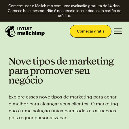
Comece usar o Mailchimp com uma avaliação gratuita de 14 dias.
Comece hoje mesmo. Não é necessário inserir dados do cartão de
crédito.
Men
Começar grátis
Nove tipos de marketing
para promover seu
negócio
Explore esses nove tipos de marketing para achar
o melhor para alcançar seus clientes. O marketing
não é uma solução única para todas as situações
pois requer personalização.