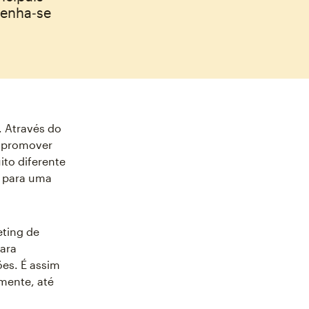
tenha‑se
 Através do
a promover
ito diferente
s para uma
eting de
ara
ões. É assim
mente, até