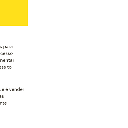
s para
ucesso
mentar
ess to
ue é vender
as
ante