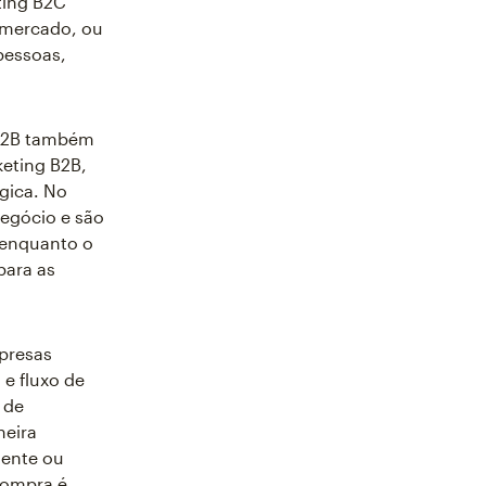
ting B2C
rmercado, ou
pessoas,
 B2B também
keting B2B,
gica. No
egócio e são
 enquanto o
para as
presas
e fluxo de
 de
neira
mente ou
compra é