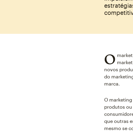
estratégi
competiti
O
market
market
novos produt
do marketin
marca.
O marketing 
produtos ou
consumidores
que outras e
mesmo se co