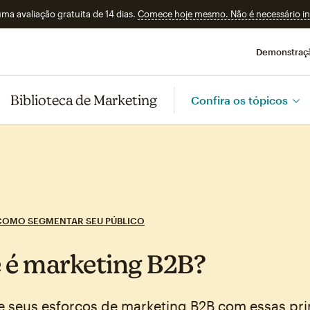
a avaliação gratuita de 14 dias.
Comece hoje mesmo. Não é necessário ins
Demonstraç
Biblioteca de Marketing
Confira os tópicos
COMO SEGMENTAR SEU PÚBLICO
 é marketing B2B?
e seus esforços de marketing B2B com essas pri