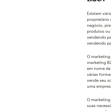
Existem vári
proprietário
negócio, pr
produtos ou 
vendendo par
vendendo par
O marketing
marketing B2
em nome da o
várias form
vende seu s
uma empresa 
O marketing 
suas necessi