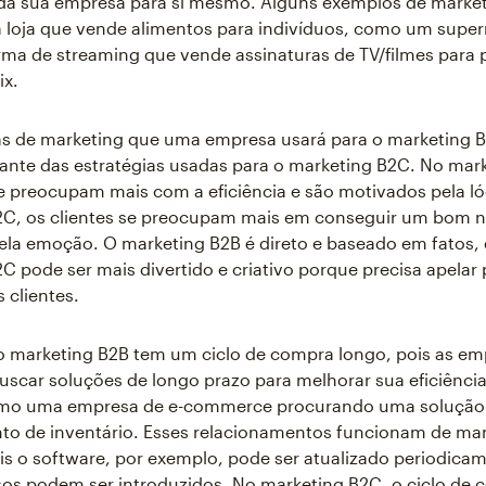
a sua empresa para si mesmo. Alguns exemplos de marke
 loja que vende alimentos para indivíduos, como um supe
ma de streaming que vende assinaturas de TV/filmes para 
ix.
ias de marketing que uma empresa usará para o marketing
ante das estratégias usadas para o marketing B2C. No mar
se preocupam mais com a eficiência e são motivados pela ló
2C, os clientes se preocupam mais em conseguir um bom n
ela emoção. O marketing B2B é direto e baseado em fatos,
C pode ser mais divertido e criativo porque precisa apelar 
 clientes.
o marketing B2B tem um ciclo de compra longo, pois as em
car soluções de longo prazo para melhorar sua eficiência 
omo uma empresa de e-commerce procurando uma solução
to de inventário. Esses relacionamentos funcionam de ma
is o software, por exemplo, pode ser atualizado periodica
os podem ser introduzidos. No marketing B2C, o ciclo de 