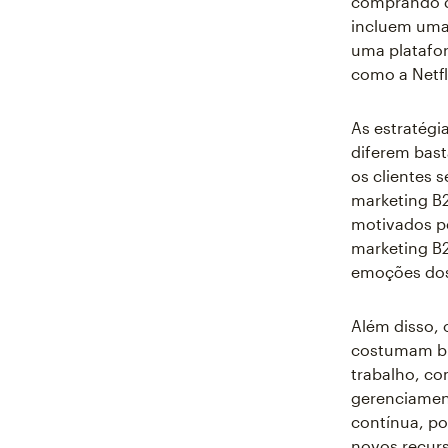
comprando d
incluem uma
uma platafor
como a Netfl
As estratég
diferem bast
os clientes 
marketing B
motivados p
marketing B2
emoções dos
Além disso, 
costumam bus
trabalho, c
gerenciamen
contínua, po
novos recurs