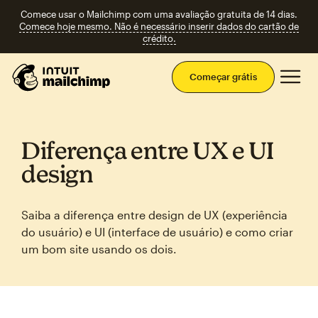
Comece usar o Mailchimp com uma avaliação gratuita de 14 dias.
Comece hoje mesmo. Não é necessário inserir dados do cartão de
crédito.
Men
Começar grátis
Diferença entre UX e UI
design
Saiba a diferença entre design de UX (experiência
do usuário) e UI (interface de usuário) e como criar
um bom site usando os dois.