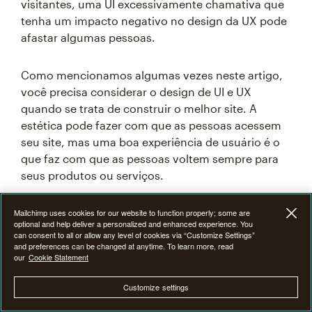
visitantes, uma UI excessivamente chamativa que
tenha um impacto negativo no design da UX pode
afastar algumas pessoas.
Como mencionamos algumas vezes neste artigo,
você precisa considerar o design de UI e UX
quando se trata de construir o melhor site. A
estética pode fazer com que as pessoas acessem
seu site, mas uma boa experiência de usuário é o
que faz com que as pessoas voltem sempre para
seus produtos ou serviços.
Mailchimp uses cookies for our website to function properly; some are
optional and help deliver a personalized and enhanced experience. You
Entendendo a relação entre o
can consent to all or allow any level of cookies via “Customize Settings”
and preferences can be changed at anytime. To learn more, read
design de UX e UI
our
Cookie Statement
Customize settings
Você pode estar se perguntando o que é mais
importante em termos de design de UX versus UI.