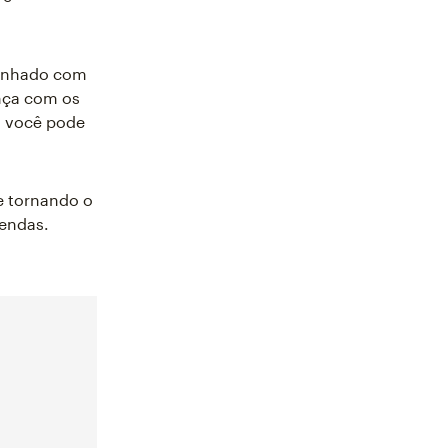
linhado com
ança com os
, você pode
e tornando o
vendas.