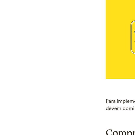
Para impleme
devem domin
Compre