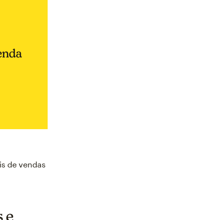
enda
is de vendas
 e