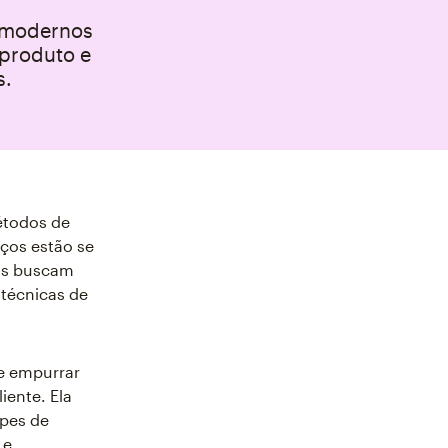
s modernos
 produto e
s.
étodos de
ços estão se
as buscam
 técnicas de
e empurrar
iente. Ela
ipes de
 e