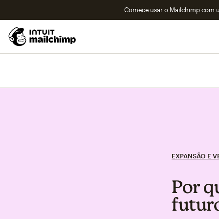
Comece usar o Mailchimp com um
EXPANSÃO E V
Por q
futur