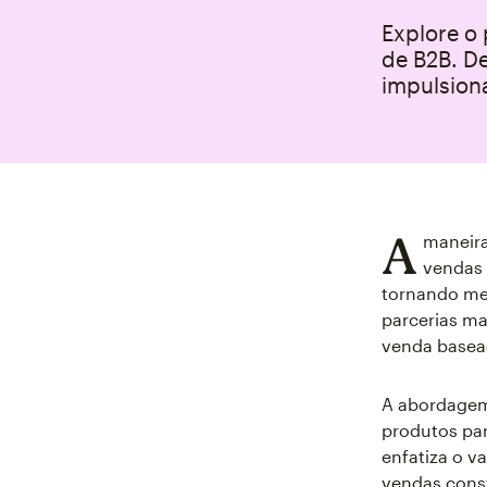
Explore o
de B2B. De
impulsiona
A
maneira
vendas 
tornando me
parcerias ma
venda basea
A abordagem
produtos par
enfatiza o v
vendas cons