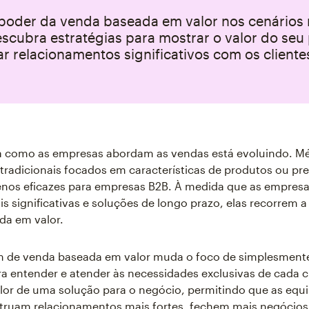
 poder da venda baseada em valor nos cenário
scubra estratégias para mostrar o valor do seu
r relacionamentos significativos com os cliente
 como as empresas abordam as vendas está evoluindo. M
tradicionais focados em características de produtos ou pre
nos eficazes para empresas B2B. À medida que as empres
is significativas e soluções de longo prazo, elas recorrem a
da em valor.
 de venda baseada em valor muda o foco de simplesment
a entender e atender às necessidades exclusivas de cada cl
alor de uma solução para o negócio, permitindo que as equ
truam relacionamentos mais fortes, fechem mais negócios