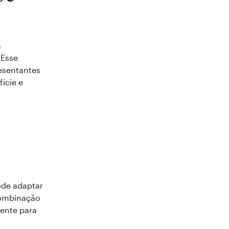
a
 Esse
esentantes
ície e
ode adaptar
 combinação
iente para