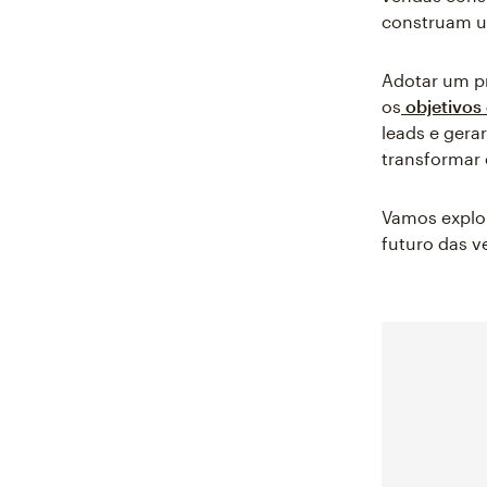
construam um
Adotar um p
os
objetivos
leads e gera
transformar 
Vamos explor
futuro das v