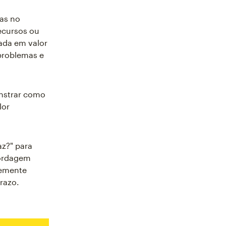
as no
ecursos ou
ada em valor
problemas e
nstrar como
lor
z?" para
bordagem
temente
razo.