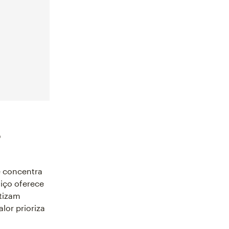
?
 concentra
iço oferece
atizam
or prioriza