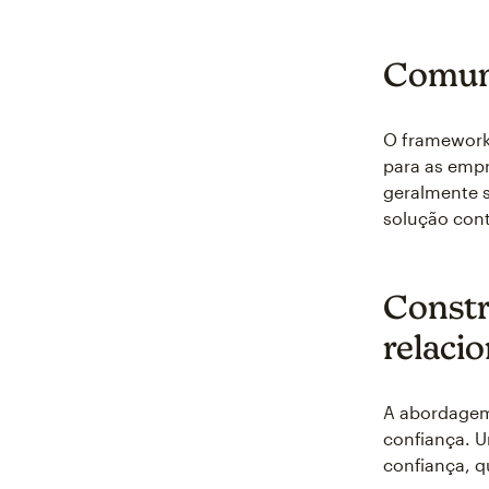
Comuni
O framework
para as empr
geralmente s
solução cont
Constr
relaci
A abordagem
confiança. 
confiança, q