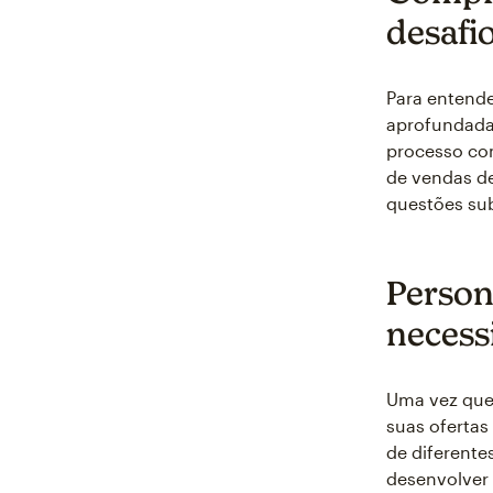
desafi
Para entende
aprofundada 
processo c
de vendas de
questões sub
Person
necess
Uma vez que 
suas ofertas
de diferente
desenvolver