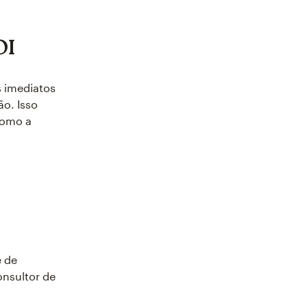
OI
 imediatos
ão. Isso
como a
e de
nsultor de