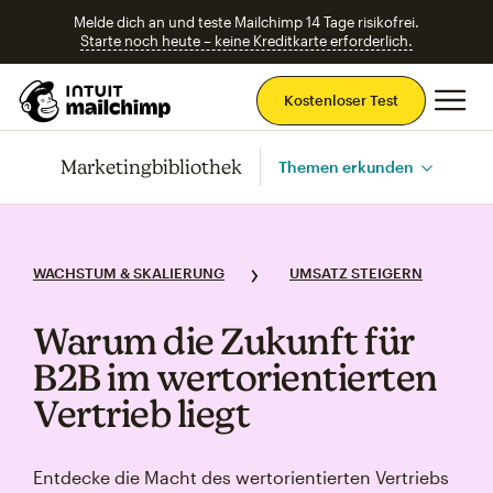
Melde dich an und teste Mailchimp 14 Tage risikofrei.
Starte noch heute – keine Kreditkarte erforderlich.
Ha
Kostenloser Test
Marketingbibliothek
Themen erkunden
WACHSTUM & SKALIERUNG
UMSATZ STEIGERN
Warum die Zukunft für
B2B im wertorientierten
Vertrieb liegt
Entdecke die Macht des wertorientierten Vertriebs