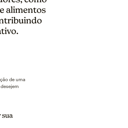
de alimentos
ontribuindo
tivo.
ação de uma
e desejem
r sua