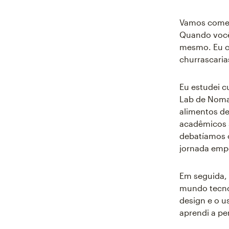
Vamos começ
Quando você
mesmo. Eu co
churrascaria
Eu estudei 
Lab de Noma.
alimentos de
acadêmicos 
debatíamos o
jornada emp
Em seguida, 
mundo tecno
design e o u
aprendi a pe