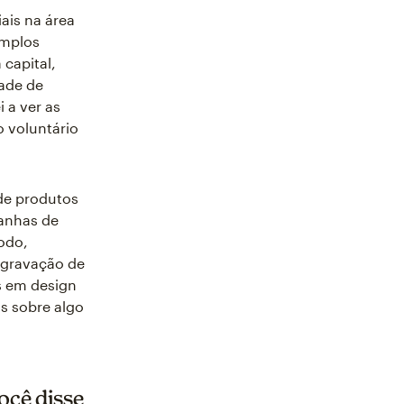
ais na área
amplos
 capital,
dade de
 a ver as
o voluntário
de produtos
panhas de
odo,
 gravação de
s em design
s sobre algo
ocê disse