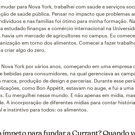
mudar para Nova York, trabalhei com saúde e serviços soci
ção de saúde pública. Pensar no impacto que problemas 
ndivíduos e nas famílias foi ótimo para minha formação. Na
a estudado finanças e comércio internacional na Universi
 havia um mercado de agricultores no campus. Eu comecei
ganização em torno dos alimentos. Comecei a fazer trabalh
a criar algo do zero.
m Nova York por vários anos, começando em uma empresa 
 e bebidas para consumidores, na qual gerenciava as cam
 marca, produção de design e parcerias. Durante esse perí
licações, como Bon Appétit, estavam no auge, e fui a uma
es. Eu mergulhei nesse mundo. E não apenas em mídia, ma
. A incorporação de diferentes mídias para contar história
l e instintivo para todos: os alimentos.
 o ímpeto para fundar a Currant? Quando v