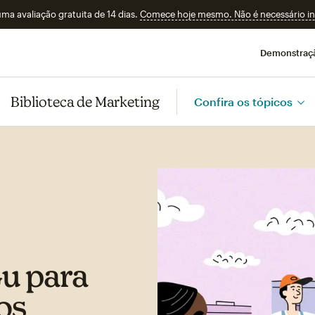
a avaliação gratuita de 14 dias.
Comece hoje mesmo. Não é necessário ins
Demonstraç
Biblioteca de Marketing
Confira os tópicos
Gu para
os