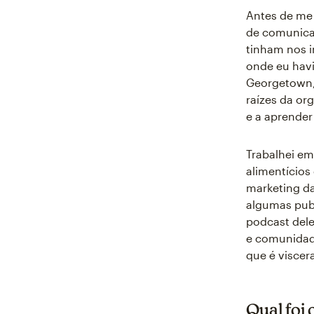
Antes de me 
de comunica
tinham nos i
onde eu havi
Georgetown,
raízes da or
e a aprender 
Trabalhei e
alimentícios
marketing da
algumas pub
podcast del
e comunidade
que é viscera
Qual foi