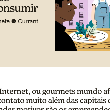
consumir
hefe ⚈ Currant
 Internet, ou gourmets mundo af
ntato muito além das capitais d
ndes motivos são os empreende