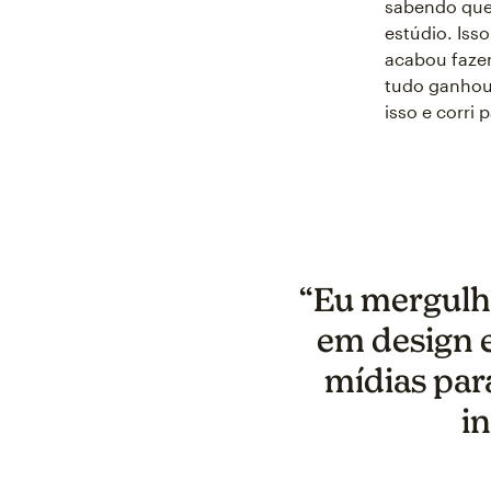
sabendo que 
estúdio. Iss
acabou fazen
tudo ganhou
isso e corri 
“Eu mergulh
em design 
mídias para
i