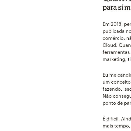
para si 
Em 2018, pen
publicada no
comércio, nã
Cloud. Quan
ferramentas 
marketing, t
Eu me candid
um conceito.
fazendo. Iss
Não consegui
ponto de par
É difícil. A
mais tempo, 