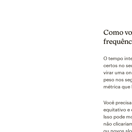
Como voc
frequênc
O tempo inte
certos no se
virar uma o
peso nos seg
métrica que
Você precisa
equitativo 
Isso pode mo
não clicari
ou novos sl