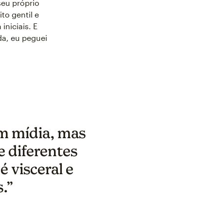
seu próprio
to gentil e
iniciais. E
a, eu peguei
m mídia, mas
 diferentes
é visceral e
.”