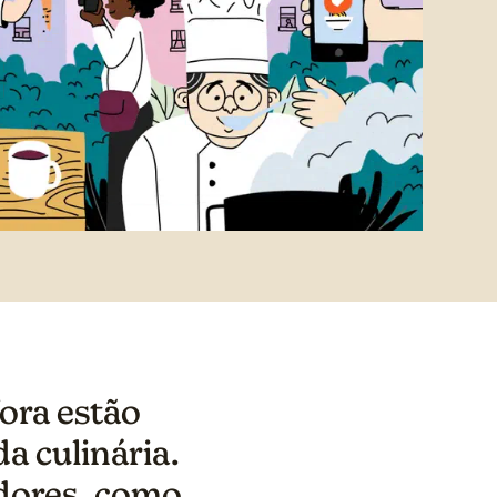
ora estão
a culinária.
dores, como