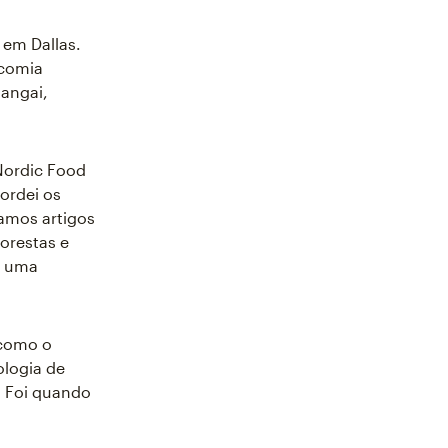
em Dallas.
 comia
angai,
Nordic Food
ordei os
íamos artigos
orestas e
i uma
 como o
logia de
. Foi quando