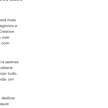
está mais
negócios e
Creative
 usar
ar com
Era apenas
cabaria
izar tudo.
inda: um
r dedicar
iquei