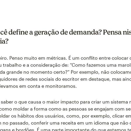
ê define a geração de demanda? Pensa ni
ia?
iro. Penso muito em métricas. É um conflito entre colocar 
u trabalho e a consideração de: “Como fazemos uma marol
nda grande no momento certo?” Por exemplo, não colocam
uidores de redes sociais do escritor em destaque, mas ai
 levamos em conta e monitoramos.
 saber o que causa o maior impacto para criar um sistema 
e como moldar a forma como as pessoas se engajam com s
ldar os hábitos dos usuários, como, por exemplo, clicar e
am no passado, conferir uma receita em um idioma que nã
ogans e bordões. É uma parte importante do que estamos 