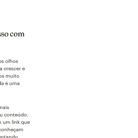
sso com
os olhos
a crescer e
os muito
nda é uma
mais
eu conteúdo.
m um link que
o conheçam
tentando