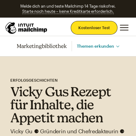
Melde dich an und teste Mailchimp 14 Tage risikofrei.
Starte noch heute – keine Kreditkarte erforderlich.
Ha
Kostenloser Test
Marketingbibliothek
Themen erkunden
ERFOLGSGESCHICHTEN
Vicky Gus Rezept
für Inhalte, die
Appetit machen
Vicky Gu ⚈ Gründerin und Chefredakteurin ⚈