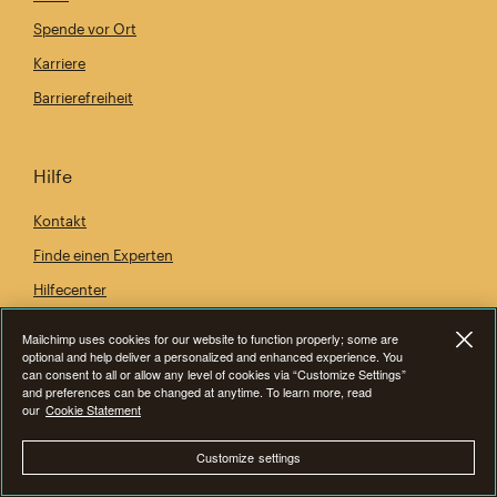
Spende vor Ort
Karriere
Barrierefreiheit
Hilfe
Kontakt
Finde einen Experten
Hilfecenter
Kontakt zum Vertrieb
Mailchimp uses cookies for our website to function properly; some are
optional and help deliver a personalized and enhanced experience. You
can consent to all or allow any level of cookies via “Customize Settings”
and preferences can be changed at anytime. To learn more, read
our
Cookie Statement
Customize settings