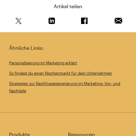
Artikel teilen
Teile diesen Artikel auf Twitter
Teile diesen Artikel auf Linkedin
Teile diesen Artikel au
Artikel 
Ähnliche Links:
Personalisierung im Marketing erklärt
So findest du einen Nischenmarkt für dein Unternehmen
Strategien zur Nachfragegenerierung im Marketing: Vor- und
Nachteile
Produkte
Ressourcen