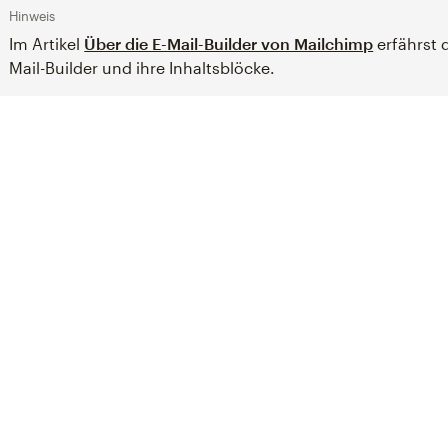
Hinweis
Im Artikel
Über die E-Mail-Builder von Mailchimp
erfährst 
Mail-Builder und ihre Inhaltsblöcke.
Something went wron
An error occurred, please try again
Try again