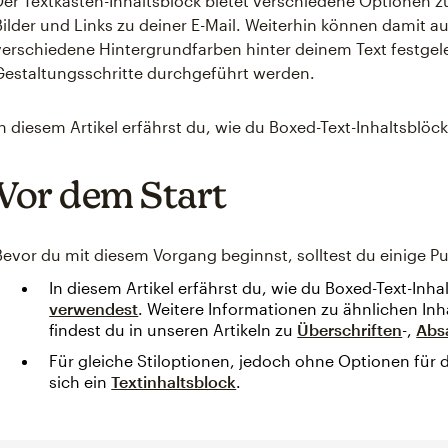
Der Textkasten-Inhaltsblock bietet verschiedene Optionen 
Bilder und Links zu deiner E-Mail. Weiterhin können damit au
verschiedene Hintergrundfarben hinter deinem Text festgele
Gestaltungsschritte durchgeführt werden.
In diesem Artikel erfährst du, wie du Boxed-Text-Inhaltsblö
Vor dem Start
Bevor du mit diesem Vorgang beginnst, solltest du einige P
In diesem Artikel erfährst du, wie du Boxed-Text-Inh
verwendest
. Weitere Informationen zu ähnlichen In
findest du in unseren Artikeln zu
Überschriften
-,
Abs
Für gleiche Stiloptionen, jedoch ohne Optionen für d
sich ein
Textinhaltsblock
.