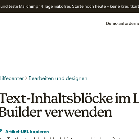
und teste Mailchimp 14 Tage risikofrei.
Starte noch heute – keine Kreditkart
Demo anfordern:
Hilfecenter
Bearbeiten und designen
Text-Inhaltsblöcke im 
Builder verwenden
Artikel-URL kopieren