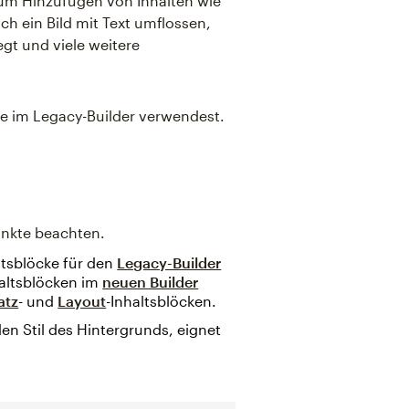
zum Hinzufügen von Inhalten wie
ch ein Bild mit Text umflossen,
gt und viele weitere
cke im Legacy-Builder verwendest.
unkte beachten.
altsblöcke für den
Legacy-Builder
haltsblöcken im
neuen Builder
atz
- und
Layout
-Inhaltsblöcken.
en Stil des Hintergrunds, eignet