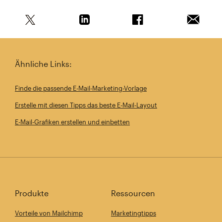
Teile diesen Artikel auf Twitter
Teile diesen Artikel auf Linkedin
Teile diesen Artikel au
Artikel 
Ähnliche Links:
Finde die passende E-Mail-Marketing-Vorlage
Erstelle mit diesen Tipps das beste E-Mail-Layout
E-Mail-Grafiken erstellen und einbetten
Produkte
Ressourcen
Vorteile von Mailchimp
Marketingtipps