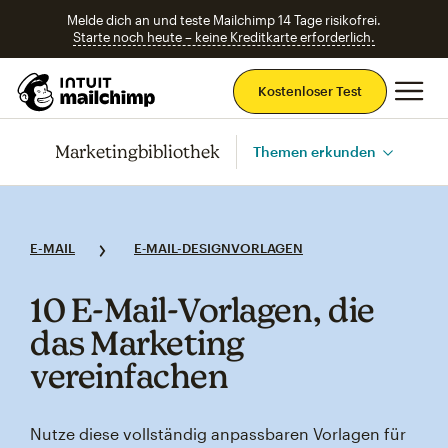
Melde dich an und teste Mailchimp 14 Tage risikofrei.
Starte noch heute – keine Kreditkarte erforderlich.
Ha
Kostenloser Test
Marketingbibliothek
Themen erkunden
E-MAIL
E‑MAIL-DESIGNVORLAGEN
10 E‑Mail‑Vorlagen, die
das Marketing
vereinfachen
Nutze diese vollständig anpassbaren Vorlagen für