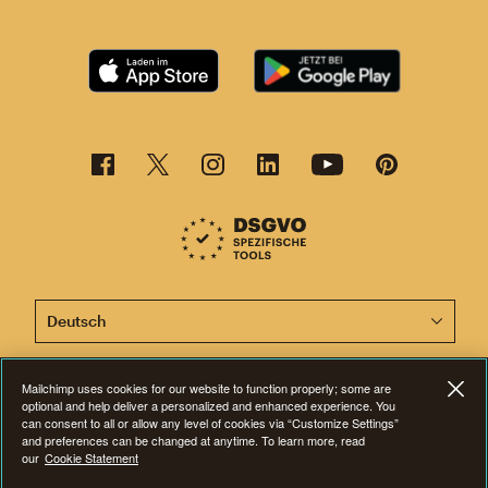
Diese Seite ist jetzt auch in anderen Sprachen verfügba
Mailchimp uses cookies for our website to function properly; some are
©2001-2026 Alle Rechte vorbehalten. Mailchimp® ist eine eingetragene
optional and help deliver a personalized and enhanced experience. You
Marke der Rocket Science Group. Apple und das Apple-Logo sind Marken
can consent to all or allow any level of cookies via “Customize Settings”
von Apple Inc. Mac App Store ist eine Dienstleistungsmarke von Apple
and preferences can be changed at anytime. To learn more, read
Inc. Google Play und das Google-Play-Logo sind Marken von Google Inc.
our
Cookie Statement
Datenschutz
|
Nutzungsbedingungen
|
Rechtliche Bestimmungen
|